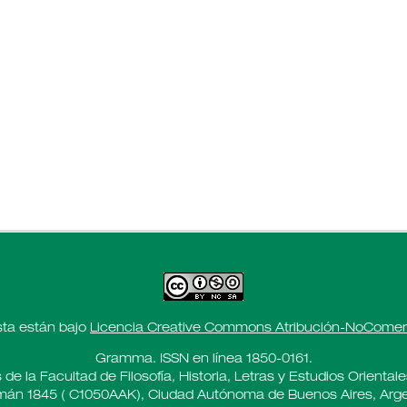
sta están bajo
Licencia Creative Commons Atribución-NoComerci
Gramma. ISSN en línea 1850-0161.
 de la Facultad de Filosofía, Historia, Letras y Estudios Oriental
án 1845 ( C1050AAK), Ciudad Autónoma de Buenos Aires, Arge