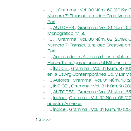
. .,
.
,
Gramma : Vol. 30 Núm. 62 (2019): C
Número 7: Transculturalidad Creativa en 
Bari
. .,
AUTORES
,
Gramma : Vol. 31 Núm. 64 
Monográfico n.º 8:
. .,
.
,
Gramma : Vol. 30 Núm. 62 (2019): C
Número 7: Transculturalidad Creativa en 
Bari
. .,
Acerca de los Autores de este Volu
Héroe.Transfiguraciones del Mito en la 
. .,
ÍNDICE
,
Gramma : Vol. 31 Núm. 8 (202
en la Lit Arg Contemporánea Ed. y Dir.M
. .,
Autores
,
Gramma : Vol. 31 Núm. 10 (2
. .,
ÍNDICE
,
Gramma : Vol. 31 Núm. 9 (202
. .,
AUTORES
,
Gramma : Vol. 31 Núm. 65
. .,
Índice
,
Gramma : Vol. 32 Núm. 66 (202
nuestra América
. .,
Índice
,
Gramma : Vol. 31 Núm. 10 (202
1
2
>
>>