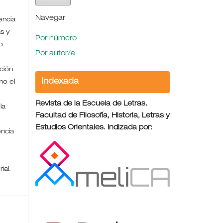
Navegar
encia
s y
Por número
o
Por autor/a
ción
Indexada
mo el
Revista de la Escuela de Letras.
la
Facultad de Filosofía, Historia, Letras y
Estudios Orientales. Indizada por:
encia
rial.