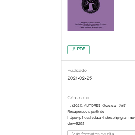
PDF
Publicado
2021-02-25
Cómo citar
., . (2021). AUTORES.
Gramma
,
31
(9).
Recuperado a partir de
https://p3.usal.edu.ar/index.php/gramma/a
view/5298
Más formatos de cita