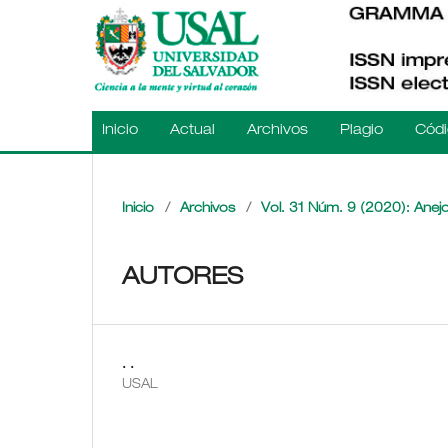
Inicio
Actual
Archivos
Plagio
Códi
Inicio
/
Archivos
/
Vol. 31 Núm. 9 (2020): Anejo
AUTORES
. .
USAL