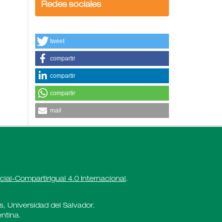
Redes sociales
tweet
compartir
compartir
compartir
mail
al-CompartirIgual 4.0 Internacional
.
es, Universidad del Salvador.
ntina.