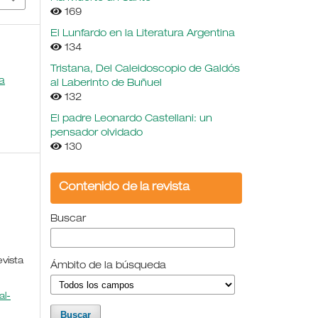
169
El Lunfardo en la Literatura Argentina
134
Tristana, Del Caleidoscopio de Galdós
a
al Laberinto de Buñuel
132
El padre Leonardo Castellani: un
pensador olvidado
130
Contenido de la revista
Buscar
evista
Ámbito de la búsqueda
l-