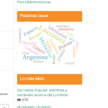
Para bibliotecarios/as
Palabras clave
Literatura
fantástico
Identidad
Espacio
memoria
Gramática
exilio
Borges
Memoria
Mito
Violencia
Poesía
Exilio
Historia
trauma
Género
Lenguaje
mujeres
poesía
Viaje
Argentina
Poder
Teatro
verdad
Lo más leído
Del Habla Popular. Mentiras y
rticle/
Verdades acerca del Lunfardo
275
Ha Muerto un Santo