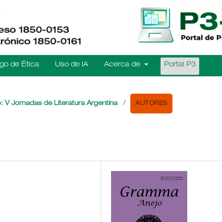
go de Ética
Uso de IA
Acerca de
Portal P3
AUTORES
: V Jornadas de Literatura Argentina
/