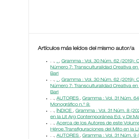
Artículos más leídos del mismo autor/a
. .,
.
,
Gramma : Vol. 30 Núm. 62 (2019): C
Número 7: Transculturalidad Creativa en 
Bari
. .,
.
,
Gramma : Vol. 30 Núm. 62 (2019): C
Número 7: Transculturalidad Creativa en 
Bari
. .,
AUTORES
,
Gramma : Vol. 31 Núm. 64 
Monográfico n.º 8:
. .,
ÍNDICE
,
Gramma : Vol. 31 Núm. 8 (202
en la Lit Arg Contemporánea Ed. y Dir.M
. .,
Acerca de los Autores de este Volu
Héroe.Transfiguraciones del Mito en la 
. .,
AUTORES
,
Gramma : Vol. 31 Núm. 9 (