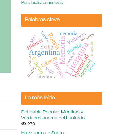
Para bibliotecarios/as
Palabras clave
nación
memoria
Violencia
Pizarnik
Poesía
Mito
Memoria
Historia
Literatura
poesía
mujeres
Exilio
Argentina
Cortázar
Identidad
Género
Espacio
exilio
identidad
Borges
Terror
Poder
Viaje
literatura
Lo más leído
Del Habla Popular. Mentiras y
Verdades acerca del Lunfardo
279
Ha Muerto un Santo