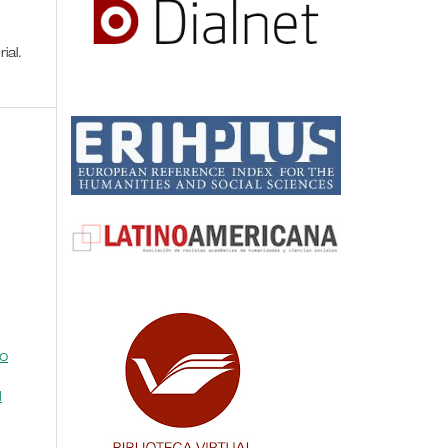
rial.
to
l