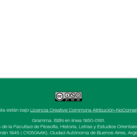
sta están bajo
Licencia Creative Commons Atribución-NoComerci
Gramma. ISSN en línea 1850-0161.
 de la Facultad de Filosofía, Historia, Letras y Estudios Oriental
án 1845 ( C1050AAK), Ciudad Autónoma de Buenos Aires, Arge