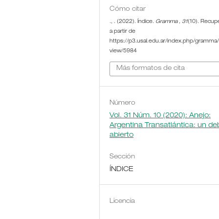
Cómo citar
., . (2022). Índice.
Gramma
,
31
(10). Recup
a partir de
https://p3.usal.edu.ar/index.php/gramma/a
view/5984
Más formatos de cita
Número
Vol. 31 Núm. 10 (2020): Anejo:
Argentina Transatlántica: un de
abierto
Sección
ÍNDICE
Licencia