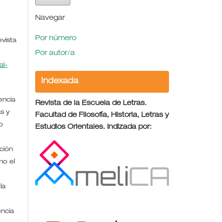
Navegar
Por número
evista
Por autor/a
l-
Indexada
encia
Revista de la Escuela de Letras.
s y
Facultad de Filosofía, Historia, Letras y
o
Estudios Orientales. Indizada por:
ción
mo el
la
encia