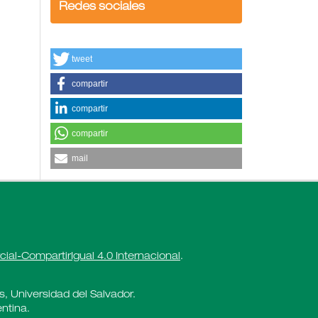
Redes sociales
tweet
compartir
compartir
compartir
mail
al-CompartirIgual 4.0 Internacional
.
es, Universidad del Salvador.
ntina.