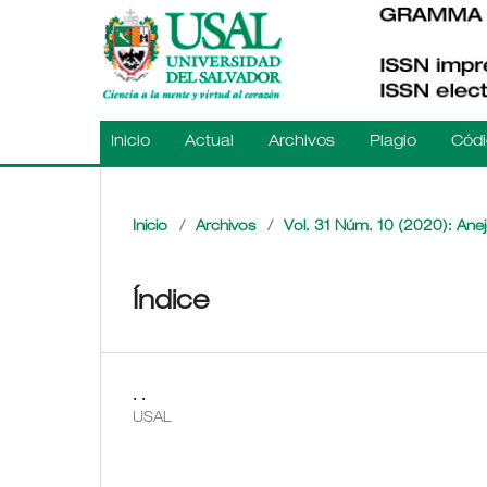
Inicio
Actual
Archivos
Plagio
Códi
Inicio
/
Archivos
/
Vol. 31 Núm. 10 (2020): Anej
Índice
. .
USAL