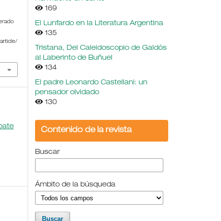
169
erado
El Lunfardo en la Literatura Argentina
135
rticle/
Tristana, Del Caleidoscopio de Galdós
al Laberinto de Buñuel
134
El padre Leonardo Castellani: un
pensador olvidado
130
bate
Contenido de la revista
Buscar
Ámbito de la búsqueda