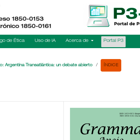
go de Ética
Uso de IA
Acerca de
Portal P3
ÍNDICE
o: Argentina Transatlántica: un debate abierto
/