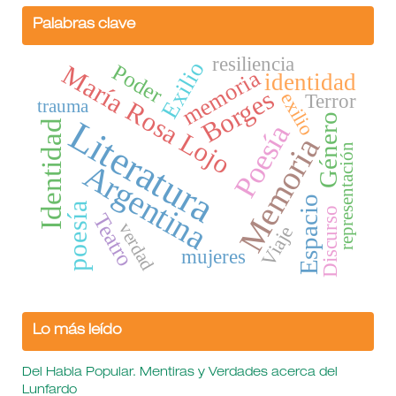
Palabras clave
resiliencia
Exilio
María Rosa Lojo
Poder
memoria
identidad
Borges
exilio
Terror
trauma
Género
Literatura
Identidad
Poesía
Memoria
representación
Argentina
Espacio
poesía
Discurso
Teatro
verdad
Viaje
mujeres
Lo más leído
Del Habla Popular. Mentiras y Verdades acerca del
Lunfardo