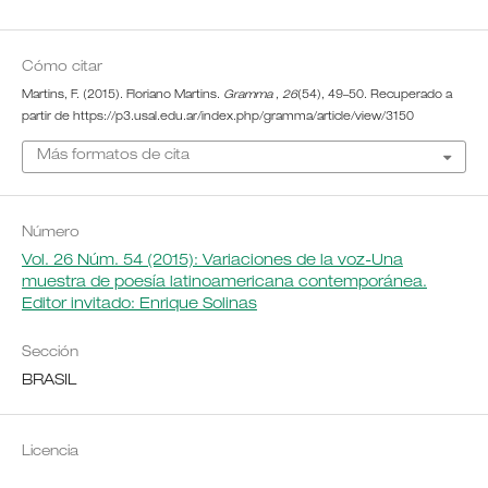
Cómo citar
Martins, F. (2015). Floriano Martins.
Gramma
,
26
(54), 49–50. Recuperado a
partir de https://p3.usal.edu.ar/index.php/gramma/article/view/3150
Más formatos de cita
Número
Vol. 26 Núm. 54 (2015): Variaciones de la voz-Una
muestra de poesía latinoamericana contemporánea.
Editor invitado: Enrique Solinas
Sección
BRASIL
Licencia