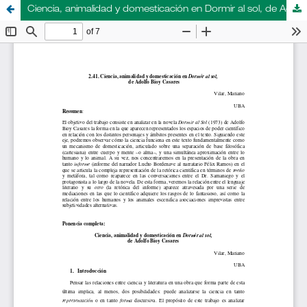
Ciencia, animalidad y domesticación en Dormir al sol, de Adolfo Bioy Casares