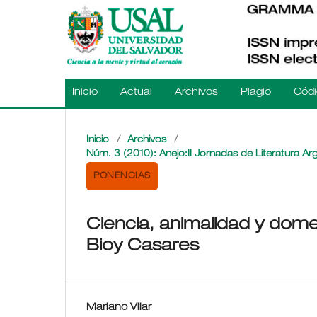
Inicio
Actual
Archivos
Plagio
Códi
Inicio
/
Archivos
/
Núm. 3 (2010): Anejo:II Jornadas de Literatura Arg
PONENCIAS
Ciencia, animalidad y domes
Bioy Casares
Mariano Vilar