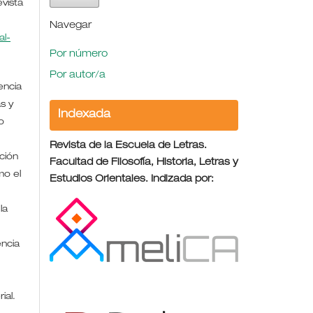
evista
Navegar
l-
Por número
Por autor/a
encia
s y
Indexada
o
Revista de la Escuela de Letras.
ción
Facultad de Filosofía, Historia, Letras y
mo el
Estudios Orientales. Indizada por:
la
encia
rial.