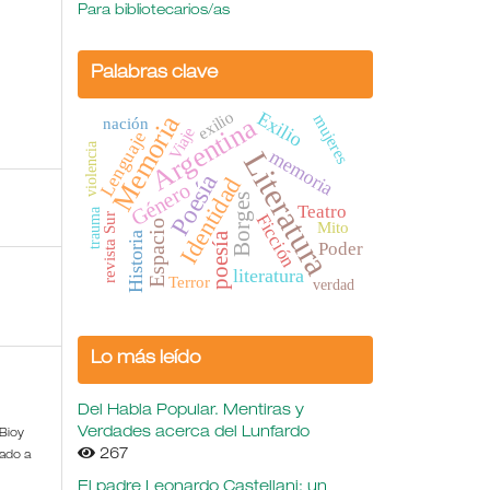
Para bibliotecarios/as
Palabras clave
exilio
Exilio
Memoria
mujeres
Argentina
nación
Viaje
Lenguaje
violencia
memoria
Literatura
Poesía
Identidad
Género
Borges
Teatro
trauma
Ficción
revista Sur
Espacio
Mito
Historia
poesía
Poder
literatura
Terror
verdad
Lo más leído
Del Habla Popular. Mentiras y
Verdades acerca del Lunfardo
 Bioy
267
rado a
El padre Leonardo Castellani: un