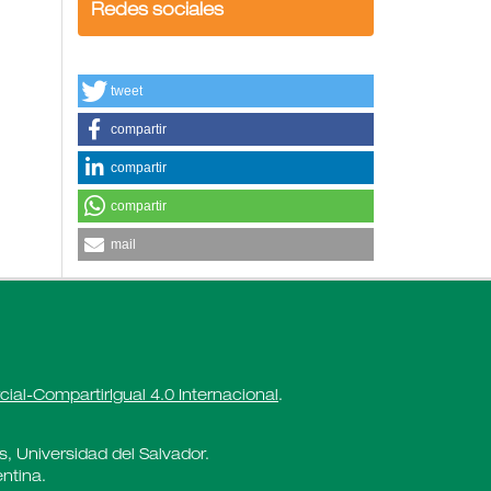
Redes sociales
tweet
compartir
compartir
compartir
mail
al-CompartirIgual 4.0 Internacional
.
es, Universidad del Salvador.
ntina.