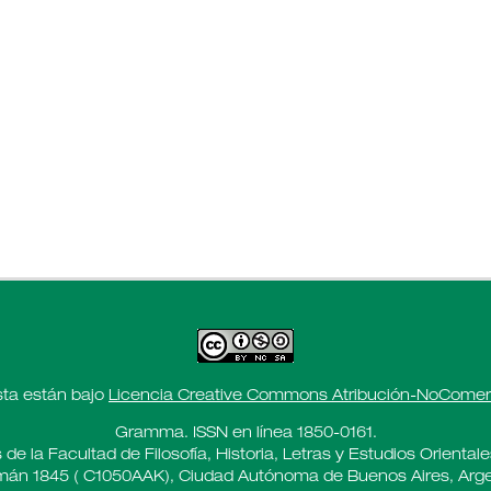
sta están bajo
Licencia Creative Commons Atribución-NoComerci
Gramma. ISSN en línea 1850-0161.
 de la Facultad de Filosofía, Historia, Letras y Estudios Oriental
án 1845 ( C1050AAK), Ciudad Autónoma de Buenos Aires, Arge