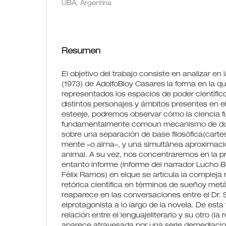
UBA. Argentina
Resumen
El objetivo del trabajo consiste en analizar en 
(1973) de AdolfoBioy Casares la forma en la 
representados los espacios de poder científic
distintos personajes y ámbitos presentes en el
esteeje, podremos observar cómo la ciencia f
fundamentalmente comoun mecanismo de dom
sobre una separación de base filosófica(carte
mente –o alma–, y una simultánea aproximaci
animal. A su vez, nos concentraremos en la p
entanto informe (informe del narrador Lucho B
Félix Ramos) en elque se articula la compleja 
retórica científica en términos de sueñoy metá
reaparece en las conversaciones entre el Dr.
elprotagonista a lo largo de la novela. De est
relación entre el lenguajeliterario y su otro (la 
aparece atravesada por una serie demediacio