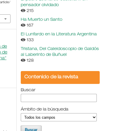
rticle/
pensador olvidado
215
Ha Muerto un Santo
167
El Lunfardo en la Literatura Argentina
133
s de
Tristana, Del Caleidoscopio de Galdós
o de
al Laberinto de Buñuel
ina”
128
Contenido de la revista
Buscar
Ámbito de la búsqueda