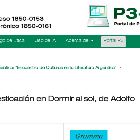
go de Ética
Uso de IA
Acerca de
Portal P3
entina: “Encuentro de Culturas en la Literatura Argentina”
/
ticación en Dormir al sol, de Adolfo