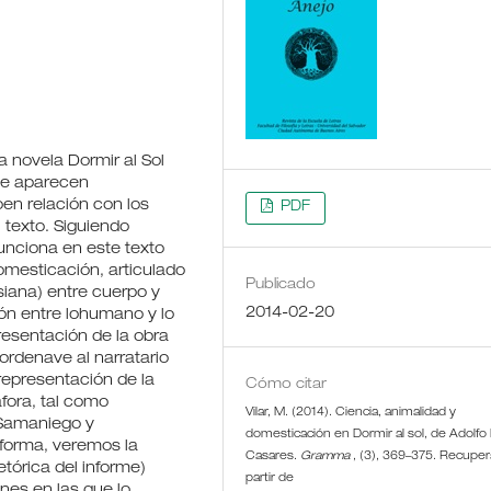
la novela Dormir al Sol
que aparecen
oen relación con los
PDF
 texto. Siguiendo
unciona en este texto
esticación, articulado
Publicado
siana) entre cuerpo y
2014-02-20
ón entre lohumano y lo
resentación de la obra
ordenave al narratario
representación de la
Cómo citar
fora, tal como
Vilar, M. (2014). Ciencia, animalidad y
 Samaniego y
domesticación en Dormir al sol, de Adolfo
a forma, veremos la
Casares.
Gramma
, (3), 369–375. Recupe
retórica del informe)
partir de
nes en las que lo