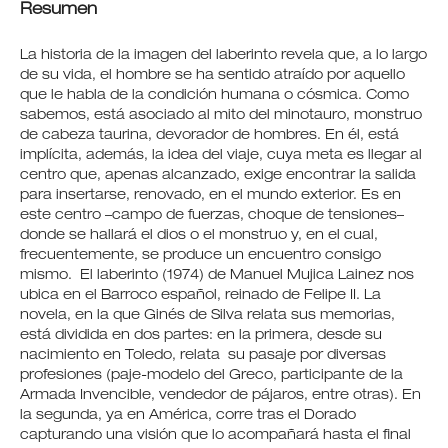
Resumen
La historia de la imagen del laberinto revela que, a lo largo
de su vida, el hombre se ha sentido atraído por aquello
que le habla de la condición humana o cósmica. Como
sabemos, está asociado al mito del minotauro, monstruo
de cabeza taurina, devorador de hombres. En él, está
implícita, además, la idea del viaje, cuya meta es llegar al
centro que, apenas alcanzado, exige encontrar la salida
para insertarse, renovado, en el mundo exterior. Es en
este centro –campo de fuerzas, choque de tensiones–
donde se hallará el dios o el monstruo y, en el cual,
frecuentemente, se produce un encuentro consigo
mismo. El laberinto (1974) de Manuel Mujica Lainez nos
ubica en el Barroco español, reinado de Felipe II. La
novela, en la que Ginés de Silva relata sus memorias,
está dividida en dos partes: en la primera, desde su
nacimiento en Toledo, relata su pasaje por diversas
profesiones (paje-modelo del Greco, participante de la
Armada Invencible, vendedor de pájaros, entre otras). En
la segunda, ya en América, corre tras el Dorado
capturando una visión que lo acompañará hasta el final