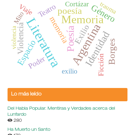
trauma
Cortázar
Teatro
Género
Viaje
poesía
Mito
Memoria
memoria
Literatura
Argentina
Violencia
Exilio
Poesía
violencia
Identidad
Espacio
Borges
Ficción
Poder
exilio
Lo más leído
Del Habla Popular. Mentiras y Verdades acerca del
Lunfardo
280
Ha Muerto un Santo