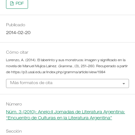
PDF
Publicado
2014-02-20
Cómo citar
Lorenzo, A. (2014). El laberinto y sus monstruos: imagen y significado en la
novela de Manuel Mujica Lainez.
Gramma
, (3), 251–260. Recuperado a partir
de https://p3.usal.edu.ar/index.php/gramma/article/view/1984
Más formatos de cita
Número
Núm. 3 (2010): Anejo:II Jornadas de Literatura Argentina:
“Encuentro de Culturas en la Literatura Argentina”
Sección