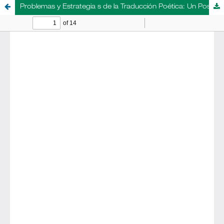
Problemas y Estrategia s de la Traducción Poética: Un Posible Diálogo sobre la Obra de Sylvia Plath