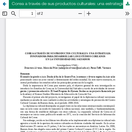
Corea a través de sus productos culturales: una estrategia innovadora para desarrollar los estudios coreanos en la Universidad del Salvador<br>Pérez Taffi, Verónica