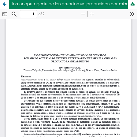
Inmunopatogenia de los granulomas producidos por micobacterias de interés veterinario en especies animales productoras de alimento