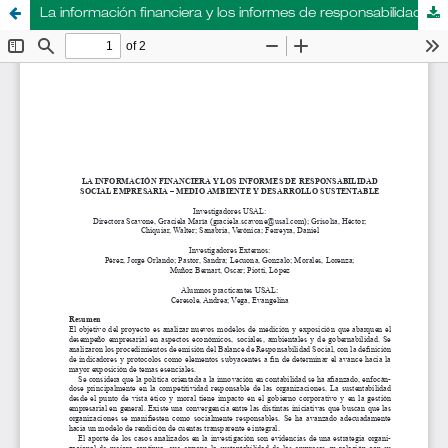
La información financiera y los informes de responsabilidad social empresaria – medio ambiente y desarrollo sustentable