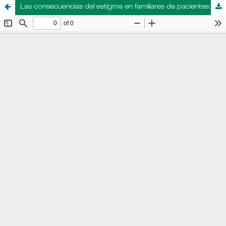
Las consecuencias del estigma en familiares de pacientes: un estudio en establecimientos, servicios y programas de salud mental