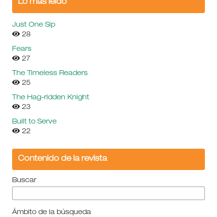
Lo más leído
Just One Sip
28
Fears
27
The Timeless Readers
25
The Hag-ridden Knight
23
Built to Serve
22
Contenido de la revista
Buscar
Ámbito de la búsqueda