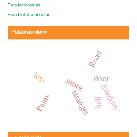
Para lectores/as
Para bibliotecarios/as
Palabras clave
Road
less
door
more
freedom
stranger
Pains
hell