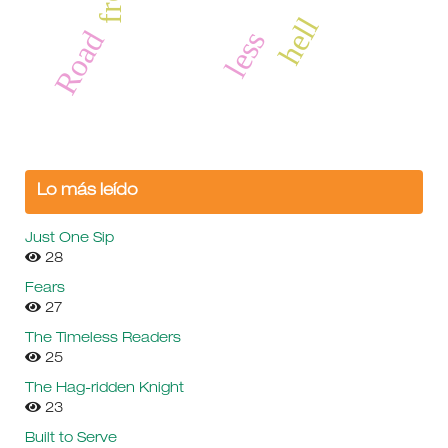
hell
Road
less
Lo más leído
Just One Sip
28
Fears
27
The Timeless Readers
25
The Hag-ridden Knight
23
Built to Serve