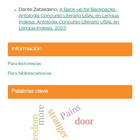
Dante Zabaldano,
A Back-up for Backpacks
,
Antología Concurso Literario USAL en Lengua
Inglesa: Antología Concurso Literario USAL en
Lengua Inglesa. 2023
Información
Para lectores/as
Para bibliotecarios/as
Palabras clave
Pains
more
stranger
freedom
door