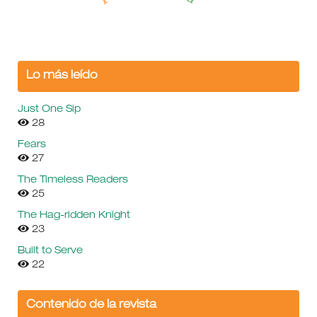
Lo más leído
Just One Sip
28
Fears
27
The Timeless Readers
25
The Hag-ridden Knight
23
Built to Serve
22
Contenido de la revista