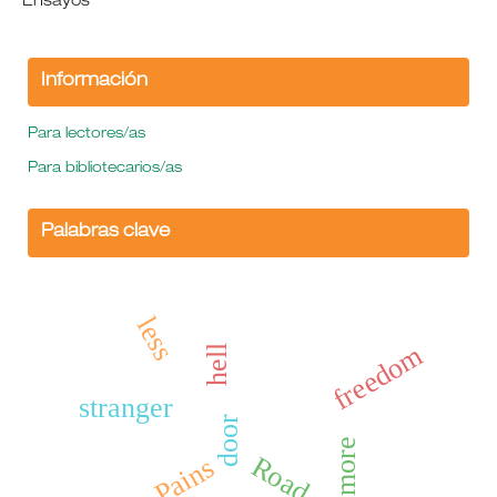
Ensayos
Información
Para lectores/as
Para bibliotecarios/as
Palabras clave
less
freedom
hell
stranger
door
more
Road
Pains