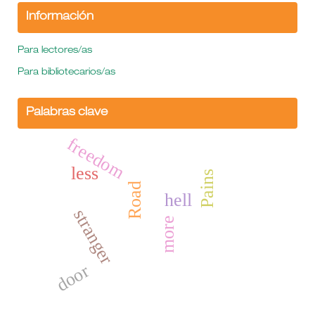
Información
Para lectores/as
Para bibliotecarios/as
Palabras clave
freedom
less
Pains
Road
hell
stranger
more
door