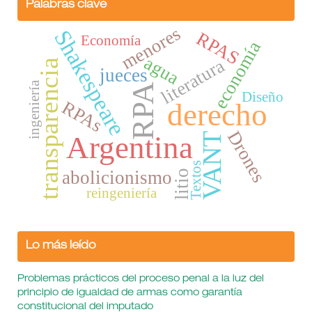
Palabras clave
menores
Shakespeare
RPAS
Economía
economía
agua
literatura
transparencia
jueces
ingeniería
RPA
Diseño
RPAs
derecho
Drones
Argentina
VANT
Textos
abolicionismo
litio
reingeniería
Lo más leído
Problemas prácticos del proceso penal a la luz del
principio de igualdad de armas como garantía
constitucional del imputado