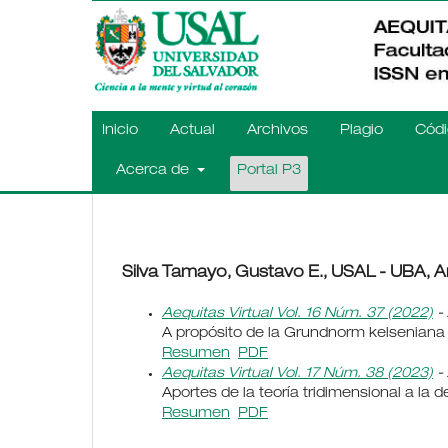
Inicio
Actual
Archivos
Plagio
Códi
Acerca de
Portal P3
Silva Tamayo, Gustavo E., USAL - UBA, A
Aequitas Virtual Vol. 16 Núm. 37 (2022)
- 
A propósito de la Grundnorm kelseniana
Resumen
PDF
Aequitas Virtual Vol. 17 Núm. 38 (2023)
- 
Aportes de la teoría tridimensional a la 
Resumen
PDF