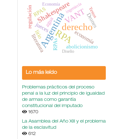
Shakespeare
ingeniería
Economía
regulación
RPAS
Textos
VANT
Argentina
Drones
agua
jueces
derecho
RPA
litio
economía
literatura
RPAs
abolicionismo
Diseño
Lo más leído
Problemas prácticos del proceso
penal a la luz del principio de igualdad
de armas como garantía
constitucional del imputado
1670
La Asamblea del Año XIII y el problema
de la esclavitud
612