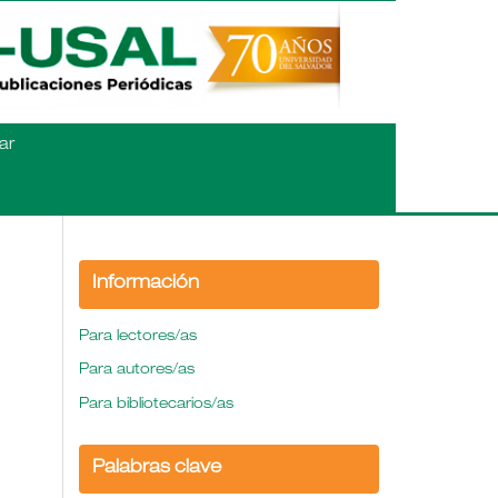
ar
Información
Para lectores/as
Para autores/as
Para bibliotecarios/as
Palabras clave