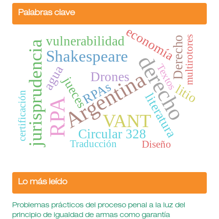
Palabras clave
economía
vulnerabilidad
multirotores
Derecho
jurisprudencia
Shakespeare
derecho
Textos
agua
Argentina
Drones
jueces
RPAs
litio
certificación
literatura
RPA
VANT
Circular 328
Traducción
Diseño
Lo más leído
Problemas prácticos del proceso penal a la luz del
principio de igualdad de armas como garantía