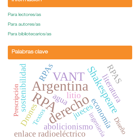
Información
Para lectores/as
Para autores/as
Para bibliotecarios/as
Palabras clave
RPAs
RPAS
sostenibilidad
Shakespeare
VANT
literatura
Argentina
Prescripción
RPA
litio
agua
derecho
economía
jueces
Drones
Textos
ingeniería
Diseño
abolicionismo
enlace radioeléctrico