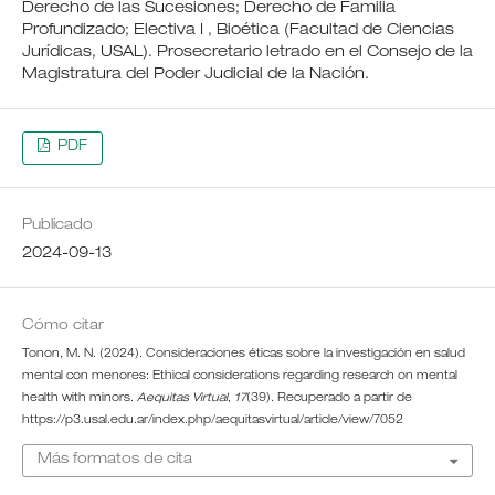
Derecho de las Sucesiones; Derecho de Familia
Profundizado; Electiva I , Bioética (Facultad de Ciencias
Jurídicas, USAL). Prosecretario letrado en el Consejo de la
Magistratura del Poder Judicial de la Nación.
PDF
Publicado
2024-09-13
Cómo citar
Tonon, M. N. (2024). Consideraciones éticas sobre la investigación en salud
mental con menores: Ethical considerations regarding research on mental
health with minors.
Aequitas Virtual
,
17
(39). Recuperado a partir de
https://p3.usal.edu.ar/index.php/aequitasvirtual/article/view/7052
Más formatos de cita