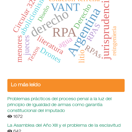
abolicionismo
Circular 328
jurisprudencia
VANT
Derecho
Diseño
Argentina
derecho
RPAS
RPA
reingeniería
literatura
agua
menores
jueces
RPAs
Textos
Drones
litio
Lo más leído
Problemas prácticos del proceso penal a la luz del
principio de igualdad de armas como garantía
constitucional del imputado
1672
La Asamblea del Año XIII y el problema de la esclavitud
642