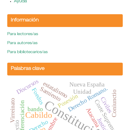
Ayuda
Información
Para lectores/as
Para autores/as
Para bibliotecarios/as
Palabras clave
Discursos
estatalismo
Nueva España
Derecho Romano.
Samiento
Foedus
Unidad
Coniunctio
Posesión
Civiles
Constitución
Virreinato
Corte Suprema.
Diferenciación
bando
Atacama
Cabildo
costumbre
Derecho
Affectio