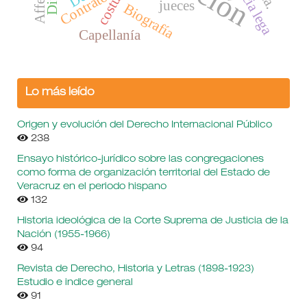
Justicia lega
Contrato
jueces
Biografía
Capellanía
Lo más leído
Origen y evolución del Derecho Internacional Público
238
Ensayo histórico-jurídico sobre las congregaciones
como forma de organización territorial del Estado de
Veracruz en el periodo hispano
132
Historia ideológica de la Corte Suprema de Justicia de la
Nación (1955-1966)
94
Revista de Derecho, Historia y Letras (1898-1923)
Estudio e indice general
91