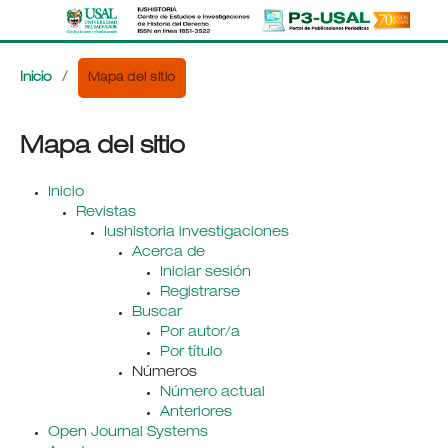
Mapa del sitio
Inicio
/
Mapa del sitio
Inicio
Revistas
Iushistoria investigaciones
Acerca de
Iniciar sesión
Registrarse
Buscar
Por autor/a
Por título
Números
Número actual
Anteriores
Open Journal Systems