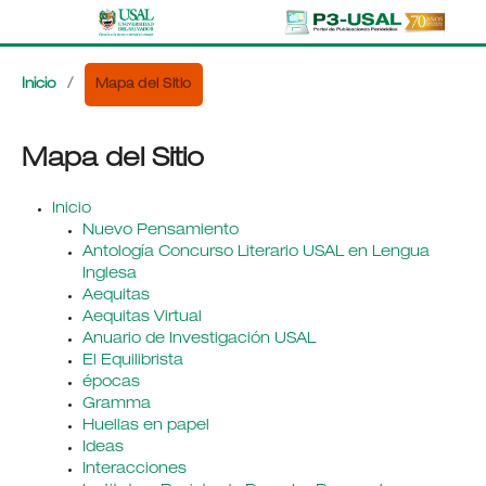
Mapa del Sitio
Inicio
/
Mapa del Sitio
Inicio
Nuevo Pensamiento
Antología Concurso Literario USAL en Lengua
Inglesa
Aequitas
Aequitas Virtual
Anuario de Investigación USAL
El Equilibrista
épocas
Gramma
Huellas en papel
Ideas
Interacciones