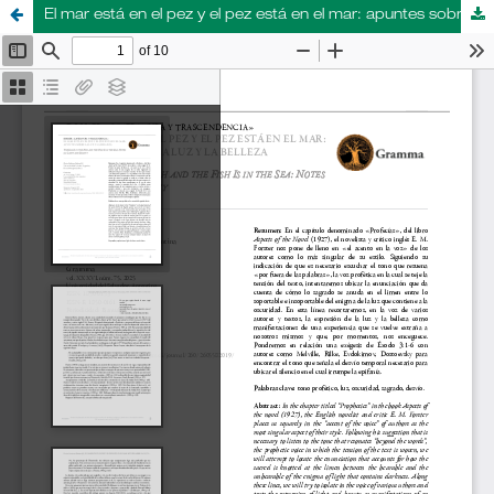
El mar está en el pez y el pez está en el mar: apuntes sobre la luz y la belleza