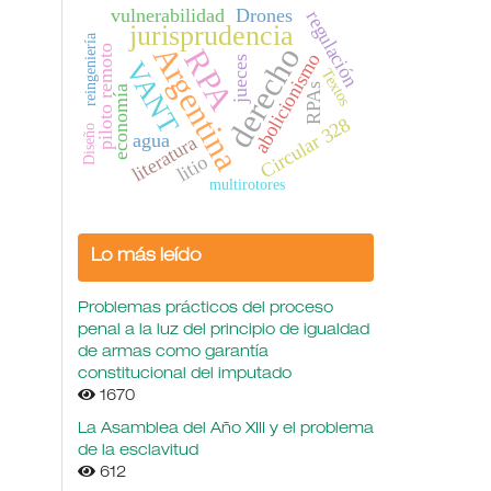
vulnerabilidad
Drones
regulación
jurisprudencia
reingeniería
Argentina
derecho
piloto remoto
RPA
abolicionismo
jueces
VANT
Textos
RPAs
economía
Circular 328
Diseño
agua
literatura
litio
multirotores
Lo más leído
Problemas prácticos del proceso
penal a la luz del principio de igualdad
de armas como garantía
constitucional del imputado
1670
La Asamblea del Año XIII y el problema
de la esclavitud
612