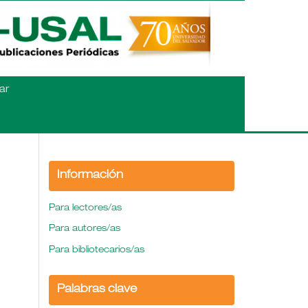
ar
Información
Para lectores/as
Para autores/as
Para bibliotecarios/as
Palabras clave