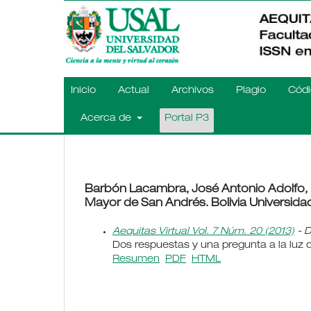
Inicio
Actual
Archivos
Plagio
Códi
Acerca de
Portal P3
Barbón Lacambra, José Antonio Adolfo, 
Mayor de San Andrés. Bolivia Universid
Aequitas Virtual Vol. 7 Núm. 20 (2013)
- D
Dos respuestas y una pregunta a la luz de 
Resumen
PDF
HTML