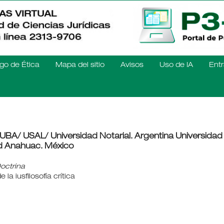
go de Ética
Mapa del sitio
Avisos
Uso de IA
Entr
UBA/ USAL/ Universidad Notarial. Argentina Universidad
ad Anahuac. México
octrina
la iusfilosofía crítica