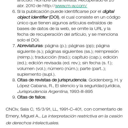
artículo.
Nombre de la revista
. Recuperado el 20
abr. 2010 de http://
www.m-w.com/
Si la publicación puede identificarse por el
digital
object identifier
(DOI)
, el cual consiste en un código
único que tienen algunos artículos extraídos de
bases de datos de la web, se omite la URL y la
fecha de recuperación del artículo, y se menciona
solo el DOI.
Abreviaturas
: página (p.); páginas (pp); página
siguiente (s.); páginas siguientes (ss.); reimpresión
(reimp.); traducción (trad.); capítulo (cap.); edición
(ed.); edición revisada (ed. rev.); sin fecha (s. f.);
volumen (vol.); número (núm.); parte (part..);
suplemento (supl.).
Citas de revistas de jurisprudencia
: Goldenberg, H. y
López Cabana, R., El silencio y la seguridad jurídica,
Jurisprudencia Argentina
, 1993-III-895
Citas de fallos
:
CNCiv, Sala C, 15/3/91, LL, 1991-C-401, con comentario de
Emery, Miguel A.,
La interpretación restrictiva en la cesión
de derechos intelectuales
.