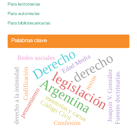
Para lectores/as
Para autores/as
Para bibliotecarios/as
Palabras clave
Derecho
derecho
Edad Media
Redes sociales
Codificación
derecho a la intimidad
legislación
Joaquín V. González
Fuentes doctrinarias.
textos
Argentina
pensamiento
memorias y cartas
Código Civil
Confesión