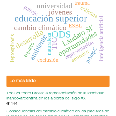
trauma
universidad
paisaje
colistina
jóvenes
educación superior
inteligencia artificial
ESBL
Laudato Si’
cambio climático
desarrollo
ODS
oportunidades
naturaleza
ambiente
leptospirosis
TIC
representación
espacio
pAmpC
animales
exclusión
Lo más leído
The Southern Cross: la representación de la identidad
irlando-argentina en los albores del siglo XX
144
Consecuencias del cambio climático en los glaciares de