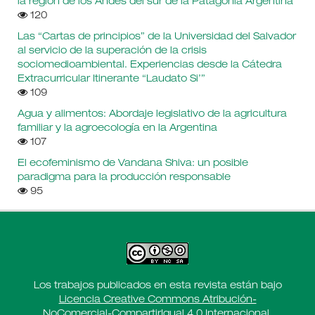
la región de los Andes del sur de la Patagonia Argentina
120
Las “Cartas de principios” de la Universidad del Salvador
al servicio de la superación de la crisis
sociomedioambiental. Experiencias desde la Cátedra
Extracurricular Itinerante “Laudato Si’”
109
Agua y alimentos: Abordaje legislativo de la agricultura
familiar y la agroecología en la Argentina
107
El ecofeminismo de Vandana Shiva: un posible
paradigma para la producción responsable
95
Los trabajos publicados en esta revista están bajo
Licencia Creative Commons Atribución-
NoComercial-CompartirIgual 4.0 Internacional
.