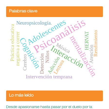
Palabras clave
Psicoanálisis
Adolescentes
Neuropsicología.
Práctica educativa
Rendimiento
HERVAT
negativa a correr
mentalización
Cognición
Música
Interacción
Atención
Niños
Detección
Cerebro
Adicción
Lectura
Intervención temprana
Lo más leído
Desde apasionarse hasta pasar por el duelo por la