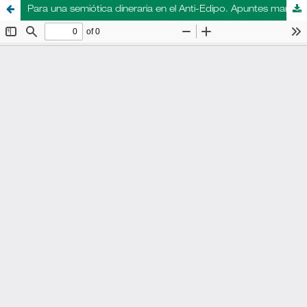
Para una semiótica dineraria en el Anti-Edipo. Apuntes marxistas en Deleuze y Guattari