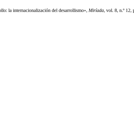
llo: la internacionalización del desarrollismo»,
Miríada
, vol. 8, n.º 12,