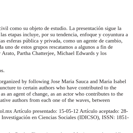
civil como su objeto de estudio. La presenta
ción sigue la
las etapas incluye, por su tendencia, enfoque y coyuntura a
las esferas pública y privada, como un agente de cambio,
da uno de estos grupos rescatamos a algunos a fin de
w Arato, Partha Chatterjee, Michael Edwards y los
os.
s organized by following Jose Maria Sauca and Maria Isabel
juncture to certain authors who have contributed to the
, as an agent of change, as an actor who contributes to the
ntative authors from each one of the waves, between
.mx Artículo presentado: 15-05-12 Artículo aceptado: 28-
 Investigación en Ciencias Sociales (IDICSO), ISSN: 1851-