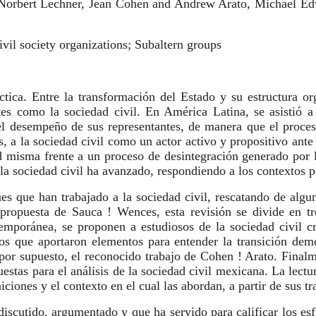
Norbert Lechner, Jean Cohen and Andrew Arato, Michael Edw
vil society organi
zations; Subaltern groups
áctica. Entre la transformación del Estado y su estructura 
ntes como la sociedad civil. En América Latina, se asistió
 del desempeño de sus representantes, de manera que el proc
a la sociedad civil como un actor activo y propositivo ante el
d misma frente a un proceso de desintegración generado por l
e la sociedad civil ha avanzado, respondiendo a los contextos p
es que han trabajado a la sociedad civil, rescatando de algu
 propuesta de Sauca ! Wences, esta revisión se divide en tr
emporánea, se proponen a estudiosos de la sociedad civil crít
anos que aportaron elementos para entender la transición d
r supuesto, el reconocido trabajo de Cohen ! Arato. Finalmen
stas para el análisis de la sociedad civil mexicana. La lectu
iciones y el contexto en el cual las abordan, a partir de sus 
discutido, argumentado y que ha servido para calificar los esf