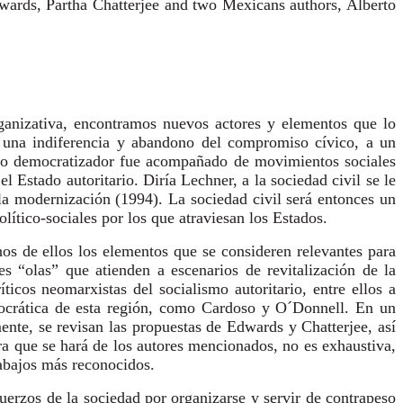
ards, Partha Chatterjee and two Mexicans authors, Alberto
organizativa, encontramos nuevos actores y elementos que lo
 a una indiferencia y abandono del compromiso cívico, a un
eso democratizador fue acompañado de movimientos sociales
 Estado autoritario. Diría Lechner, a la sociedad civil se le
a modernización (1994). La sociedad civil será entonces un
olítico-sociales por los que atraviesan los Estados.
nos de ellos los elementos que se consideren relevantes para
es “olas” que atienden a escenarios de revitalización de la
icos neomarxistas del socialismo autoritario, entre ellos a
emocrática de esta región, como Cardoso y O´Donnell. En un
te, se revisan las propuestas de Edwards y Chatterjee, así
ra que se hará de los autores mencionados, no es exhaustiva,
trabajos más reconocidos.
uerzos de la sociedad por organizarse y servir de contrapeso