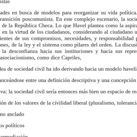
istas
edades en busca de modelos para reorganizar su vida política
e transición poscomunista. En este complejo escenario, la soc
cia de la República Checa. Lo que Havel plantea como la aspir
a en la virtud de los ciudadanos, considerando al ciudadano u
ientes de sus compromisos, necesidades, y responsabilidad p
iones, de la ley y el sistema como pilares del orden. La discus
 la desconfianza hacia sus instituciones y hacia sus repre
l asociacionismo, como dice Capriles,
dea de sociedad civil ha ido derivando hacia un modelo havel
anceándose entre una definición descriptiva y una concepción
va: la sociedad civil sería entonces más bien un espacio de re
ión de los valores de la civilidad liberal (pluralismo, toleranci
omo anclado
os políticos
ntermediación