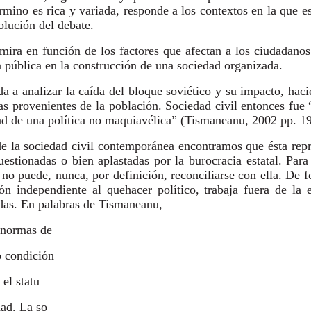
érmino es rica y variada, responde a los contextos en la que e
olución del debate.
e mira en función de los factores que afectan a los ciudadan
a pública en la construcción de una sociedad organizada.
da a analizar la caída del bloque soviético y su impacto, hac
ivas provenientes de la población. Sociedad civil entonces fue 
ad de una política no maquiavélica” (Tismaneanu, 2002 pp. 19
 de la sociedad civil contemporánea encontramos que ésta rep
uestionadas o bien aplastadas por la burocracia estatal. Para
o puede, nunca, por definición, reconciliarse con ella. De fo
ión independiente al quehacer político, trabaja fuera de la 
das. En palabras de Tismaneanu,
n normas de
o condición
 el statu
dad. La so