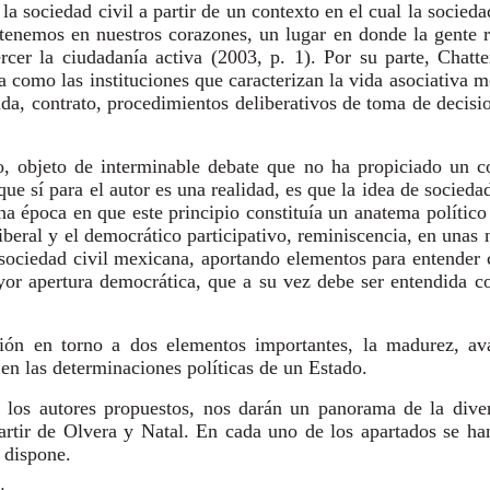
a sociedad civil a partir de un contexto en el cual la socieda
 tenemos en nuestros corazones, un lugar en donde la gente r
cer la ciudadanía activa (2003, p. 1). Por su parte, Chatter
a como las instituciones que caracterizan la vida asociativa m
lida, contrato, procedimientos deliberativos de toma de decisi
co, objeto de interminable debate que no ha propiciado un 
ue sí para el autor es una realidad, es que la idea de sociedad 
una época en que este principio constituía un anatema político
liberal y el democrático participativo, reminiscencia, en una
la sociedad civil mexicana, aportando elementos para entender
ayor apertura democrática, que a su vez debe ser entendida 
usión en torno a dos elementos importantes, la madurez, ava
en las determinaciones políticas de un Estado.
a los autores propuestos, nos darán un panorama de la dive
partir de Olvera y Natal. En cada uno de los apartados se h
a dispone.