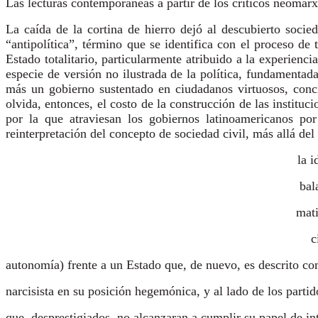
Las lecturas contemporáneas a partir de los críticos neomarx
La caída de la cortina de hierro dejó al descubierto soci
“antipolítica”, término que se identifica con el proceso d
Estado totalitario, particularmente atribuido a la experien
especie de versión no ilustrada de la política, fundamentad
más un gobierno sustentado en ciudadanos virtuosos, conc
olvida, entonces, el costo de la construcción de las instituc
por la que atraviesan los gobiernos latinoamericanos por
reinterpretación del concepto de sociedad civil, más allá de
la i
bal
mati
c
autonomía) frente a un Estado que, de nuevo, es descrito c
narcisista en su posición hegemónica, y al lado de los partid
que, desprestigiados, no alcanzaran a cumplir su papel de i