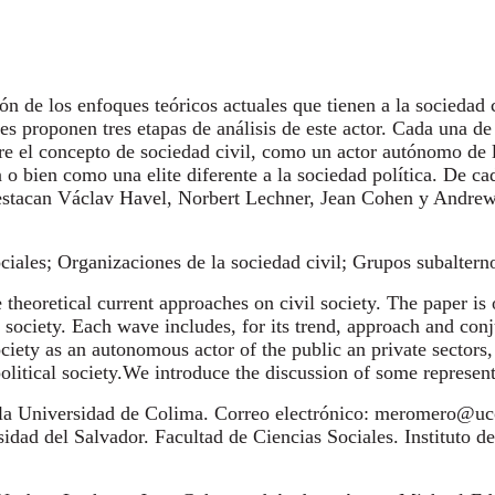
ón de los enfoques teóricos actuales que tienen a la sociedad 
 proponen tres etapas de análisis de este actor. Cada una de 
re el concepto de sociedad civil, como un actor autónomo de 
o bien como una elite diferente a la sociedad política. De ca
n destacan Václav Havel, Norbert Lechner, Jean Cohen y Andre
iales; Organizaciones de la sociedad civil; Grupos subaltern
theoretical current approaches on civil society. The paper i
l society. Each wave includes, for its trend, approach and con
society as an autonomous actor of the public an private sectors
 political society.We introduce the discussion of some represe
 la Universidad de Colima. Correo elec
trónico: meromero@ucol
d del Salvador. Facultad de Ciencias Sociales. Instituto de