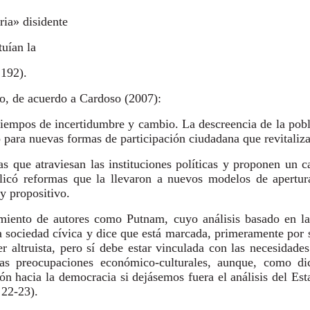
ria» disidente
uían la
.192).
io, de acuerdo a Cardoso (2007):
s tiempos de incertidumbre y cambio. La descreencia de la pobl
 para nuevas formas de participación ciudadana que revitaliza
 que atraviesan las instituciones políticas y proponen un c
plicó reformas que la llevaron a nuevos modelos de apertur
y propositivo.
miento de autores como Putnam, cuyo análisis basado en la 
a sociedad cívica y dice que está marcada, primeramente por su
r altruista, pero sí debe estar vinculada con las necesidade
as preocupaciones económico-culturales, aunque, como dice
ión hacia la democracia si dejásemos fuera el análisis del Est
 22-23).