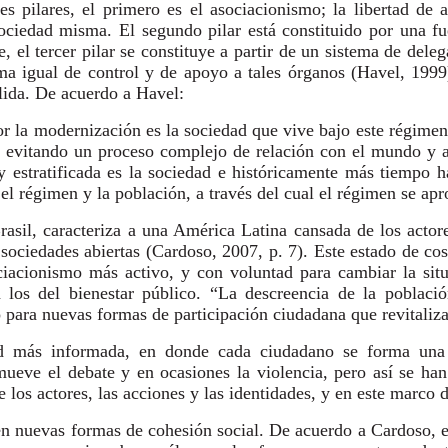
res pilares, el primero es el asociacionismo; la libertad de 
sociedad misma. El segundo pilar está constituido por una fu
 el tercer pilar se constituye a partir de un sistema de deleg
a igual de control y de apoyo a tales órganos (Havel, 1999)
ólida. De acuerdo a Havel:
r la modernización es la sociedad que vive bajo este régimen,
 evitando un proceso complejo de relación con el mundo y aut
 estratificada es la sociedad e históricamente más tiempo
l régimen y la población, a través del cual el régimen se apr
rasil, caracteriza a una América Latina cansada de los actore
sociedades abiertas (Cardoso, 2007, p. 7). Este estado de cosa
iacionismo más activo, y con voluntad para cambiar la sit
 los del bienestar público. “La descreencia de la població
 para nuevas formas de participación ciudadana que revitaliz
dad más informada, en donde cada ciudadano se forma una
omueve el debate y en ocasiones la violencia, pero así se h
e los actores, las acciones y las identidades, y en este marco
 nuevas formas de cohesión social. De acuerdo a Cardoso, es