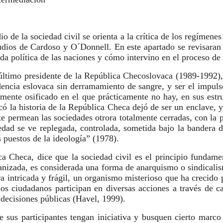
o de la sociedad civil se orienta a la crítica de los regímene
udios de Cardoso y O´Donnell. En este apartado se revisaran
vida política de las naciones y cómo intervino en el proceso d
 último presidente de la República Checoslovaca (1989-1992)
ndencia eslovaca sin derramamiento de sangre, y ser el impul
icamente osificado en el que prácticamente no hay, en sus est
có la historia de la República Checa dejó de ser un enclave, 
te permean las sociedades otrora totalmente cerradas, con la 
edad se ve replegada, controlada, sometida bajo la bandera d
s puestos de la ideología” (1978).
ica Checa, dice que la sociedad civil es el principio fundame
 organizada, es considerada una forma de anarquismo o sindical
ra intricada y frágil, un organismo misterioso que ha crecido
 los ciudadanos participan en diversas acciones a través de
 decisiones públicas (Havel, 1999).
 sus participantes tengan iniciativa y busquen cierto marco 