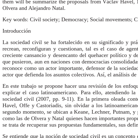
them will be summarize the proposals from Václav Havel, 
Olvera and Alejandro Natal.
Key words: Civil society; Democracy; Social movements; Ci
Introducción
La sociedad civil se ha fortalecido en su significado y pr
recrean, reconfiguran y cuestionan, tal es el caso de age
creciente cansancio y desencanto del quehacer político y
que pusieron, aun en naciones con democracias consolidadas, 
reconoce como un actor importante, defensor de la socieda
actor que defienda los asuntos colectivos. Así, el análisis d
En este trabajo se propone hacer una revisión de los enfoqu
explicar el caso latinoamericano. Para ello, atendiendo la
sociedad civil (2007, pp. 9-11). En la primera oleada cont
Havel, Offe y Castoriadis, sin olvidar a los latinoameric
segundo momento, se ubican a Keane, Lechner, Putnam, y po
como las de Olvera y Natal quienes hacen importantes propue
se trata de recuperar sus propuestas fundamentales, sus defin
Se entiende que la noción de sociedad civil es un concepto 