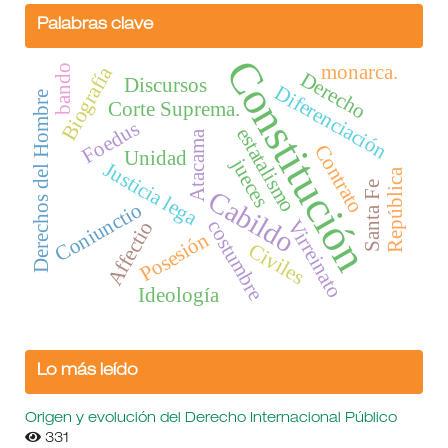
Palabras clave
Constitución
monarca.
bando
Biografía
Derecho
Discursos
Diferenciación
Derechos del Hombre
Corte Suprema.
Foedus
estatalismo
Atacama
Contrato
Unidad
jueces
Justicia lega
República
Santa Fe
Cabildo
Coniunctio
Virreinato
costumbre
Affectio
Posesión
Civiles
Ideología
Lo más leído
Origen y evolución del Derecho Internacional Público
331