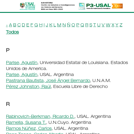
-
A
B
C
D
E
F
G
H
I
J
K
L
M
N
Ñ
O
P
Q
R
S
T
U
V
W
X
Y
Z
Todos
P
Parise, Agustín
, Universidad Estatal de Louisiana. Estados
Unidos de America.
Parise, Agustín
, USAL. Argentina
Pastrana Bautista, José Ángel Bernardo
, U.N.A.M.
Pérez Johnston, Raúl
, Escuela Libre de Derecho
R
Rabinovich-Berkman, Ricardo D.
, USAL. Argentina
Ramella, Susana T.
, U.N.Cuyo. Argentina
Ramos Núñez, Carlos
, USAL. Argentina