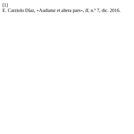
[1]
E. Carziolo Díaz, «Audiatur et altera pars»,
II
, n.º 7, dic. 2016.