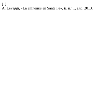
[1]
A. Levaggi, «La enfiteusis en Santa Fe»,
II
, n.º 1, ago. 2013.