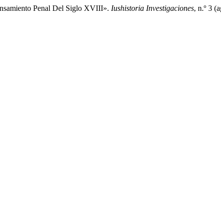
 Pensamiento Penal Del Siglo XVIII».
Iushistoria Investigaciones
, n.º 3 (