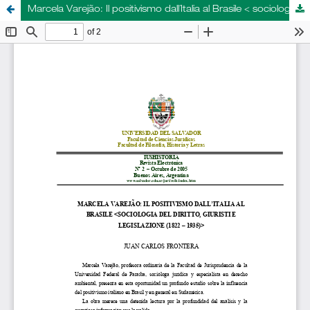
Marcela Varejão: Il positivismo dall´Italia al Brasile < sociologia del diritto, giuristie legislazione (1822 - 1935) >