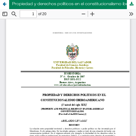
Propiedad y derechos políticos en el constitucionalismo iberoamericano (1ª mitad del siglo XIX)