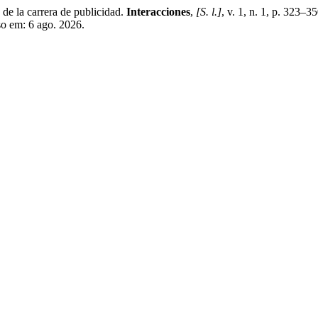
e la carrera de publicidad.
Interacciones
,
[S. l.]
, v. 1, n. 1, p. 323–
so em: 6 ago. 2026.