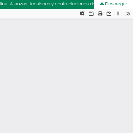
Descargar
Tesis doctoral en educación de Jorge Luis Fabian: El surgimiento de las universidades privadas confesionales en la Argentina. Alianzas, tensiones y contradicciones de un proyecto católico, FCECS-USAL (2022)