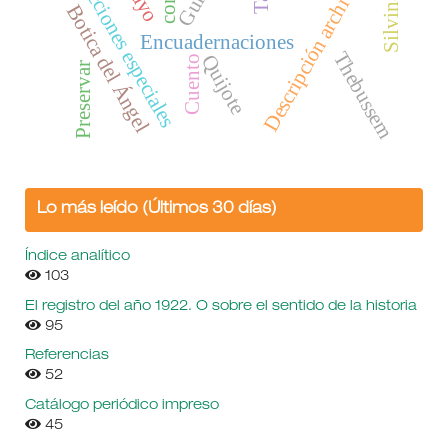
Descripción archivística
Colecciones especiales
Guion
Botica del Ángel
Encuadernaciones
Thebussem
Quijote
Cuento
Preservar
Lo más leído (Últimos 30 días)
Índice analítico
103
El registro del año 1922. O sobre el sentido de la historia
95
Referencias
52
Catálogo periódico impreso
45