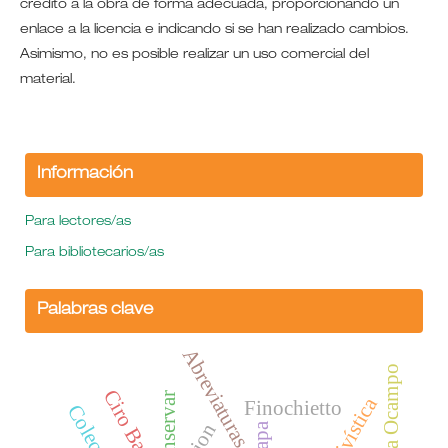
crédito a la obra de forma adecuada, proporcionando un
enlace a la licencia e indicando si se han realizado cambios.
Asimismo, no es posible realizar un uso comercial del
material.
Información
Para lectores/as
Para bibliotecarios/as
Palabras clave
Abreviaturas
Silvina Ocampo
Ciro Bayo
conservar
Finochietto
Tapa