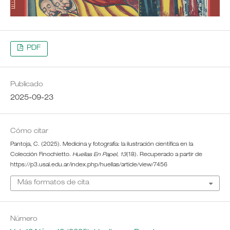
PDF
Publicado
2025-09-23
Cómo citar
Pantoja, C. (2025). Medicina y fotografía: la ilustración científica en la
Colección Finochietto.
Huellas En Papel
,
13
(18). Recuperado a partir de
https://p3.usal.edu.ar/index.php/huellas/article/view/7456
Más formatos de cita
Número