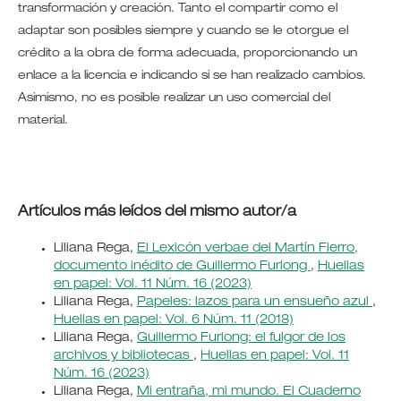
transformación y creación. Tanto el compartir como el
adaptar son posibles siempre y cuando se le otorgue el
crédito a la obra de forma adecuada, proporcionando un
enlace a la licencia e indicando si se han realizado cambios.
Asimismo, no es posible realizar un uso comercial del
material.
Artículos más leídos del mismo autor/a
Liliana Rega,
El Lexicón verbae del Martín Fierro,
documento inédito de Guillermo Furlong
,
Huellas
en papel: Vol. 11 Núm. 16 (2023)
Liliana Rega,
Papeles: lazos para un ensueño azul
,
Huellas en papel: Vol. 6 Núm. 11 (2018)
Liliana Rega,
Guillermo Furlong: el fulgor de los
archivos y bibliotecas
,
Huellas en papel: Vol. 11
Núm. 16 (2023)
Liliana Rega,
Mi entraña, mi mundo. El Cuaderno