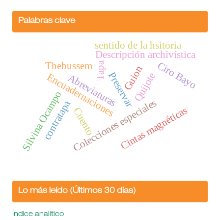
Palabras clave
sentido de la hsitoria
Descripción archivística
Ciro Bayo
Thebussem
Tapa
Guion
Preservar
Quijote
Encuadernaciones
Abreviaturas
Silvina Ocampo
Colecciones especiales
contratapa
Cintas magnéticas
Cuento
Lo más leído (Últimos 30 días)
Índice analítico