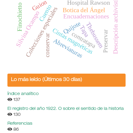
Descripción archivística
Guion
Hospital Rawson
Finochietto
Cuento
Colecciones especiales
Botica del Ángel
Silvina Ocampo
Encuadernaciones
Quijote
Thebussem
Tapa
Cintas magnéticas
Preservar
contratapa
conservar
Abreviaturas
Lo más leído (Últimos 30 días)
Índice analítico
137
El registro del año 1922. O sobre el sentido de la historia
130
Referencias
86