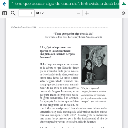
“Tiene que quedar algo de cada día”. Entrevista a José Luis Larrauri y Lilian Yolanda Acuña