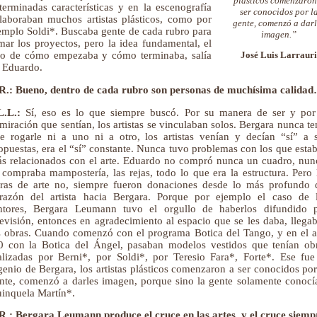
plásticos comenzaron
terminadas características y en la escenografía
ser conocidos por l
laboraban muchos artistas plásticos, como por
gente, comenzó a darl
emplo Soldi*. Buscaba gente de cada rubro para
imagen.”
mar los proyectos, pero la idea fundamental, el
José Luis Larrauri
lo de cómo empezaba y cómo terminaba, salía
 Eduardo.
R.: Bueno, dentro de cada rubro son personas de muchísima calida
L.L.:
Sí, eso es lo que siempre buscó. Por su manera de ser y por
miración que sentían, los artistas se vinculaban solos. Bergara nunca te
e rogarle ni a uno ni a otro, los artistas venían y decían “sí” a 
opuestas, era el “sí” constante. Nunca tuvo problemas con los que esta
s relacionados con el arte. Eduardo no compró nunca un cuadro, nun
 compraba mampostería, las rejas, todo lo que era la estructura. Pero 
ras de arte no, siempre fueron donaciones desde lo más profundo 
razón del artista hacia Bergara. Porque por ejemplo el caso de 
ntores, Bergara Leumann tuvo el orgullo de haberlos difundido 
levisión, entonces en agradecimiento al espacio que se les daba, llega
s obras. Cuando comenzó con el programa Botica del Tango, y en el 
0 con la Botica del Ángel, pasaban modelos vestidos que tenían ob
alizadas por Berni*, por Soldi*, por Teresio Fara*, Forte*. Ese fue
genio de Bergara, los artistas plásticos comenzaron a ser conocidos por
nte, comenzó a darles imagen, porque sino la gente solamente conocí
inquela Martín*.
R.: Bergara Leumann produce el cruce en las artes, y el cruce siemp