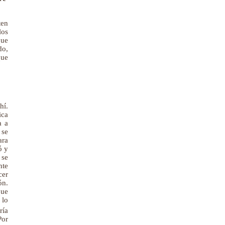
ten
los
que
do,
que
hí.
ica
a a
 se
ara
ó y
 se
nte
cer
ón.
que
 lo
ría
Por