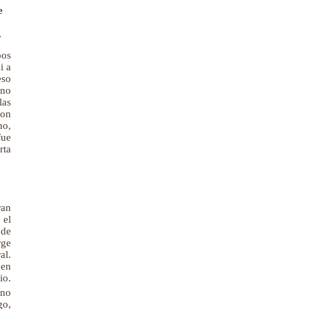
e
.
pos
i a
eso
 no
las
con
no,
fue
rta
ran
 el
 de
rge
al.
 en
io.
uno
go,