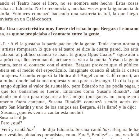
ando el Teatro hace el libro, no se nombra este hecho. Estas cosas
saban a Eduardo. No lo reconocían, muchas veces por la ignorancia de
storia. Entonces comenzó haciendo una sastrería teatral, la que luego
nvierte en un Café-concert.
R.: Una característica muy fuerte del espacio que Bergara Leumann
ea, es que se propiciaba el contacto entre la gente.
L.L.:
A él le gustaba la participación de la gente. Tenía como norma 
s artistas rompieran lo que en el teatro se dice la cuarta pared, los artis
ludaban al público cuando se iban. El grupo Opus Cuatro* sigue aún 
ta práctica, ellos terminan de actuar y se van a la puerta. Y eso a la gente
canta, tener el contacto con el artista. Bergara provocó que el público
tiera en el medio del espectáculo. Imaginate cuando él abría la carter
s mujeres. Cuando empezó la Botica del Ángel como Café-concert, a
a rutina donde había una orquesta y una pareja de tango. Un día la par
 tango duplica el valor de su sueldo, pero Eduardo no les podía pagar, 
 que los bailarines se fueron. Entonces como Susana Rinaldi*, ha
abado un disco para regalarle a los amigos (por ganas, no porque en 
mento fuera cantante, Susana Rinaldi* comenzó siendo actriz en
atro San Martín) y uno de los amigos era Bergara, él la llamó y le dijo:
Susana, ¿querés venir a cantar esta noche?
Susana le dijo:
Pero ¿qué?
5
Vení y cantá
Sur
— le dijo Eduardo. Susana cantó
Sur
. Bergara le ha
ner vestidos pintados por artistas, como Fara*, Benítez*… una vez le h