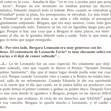
rá como es la cosa... Amalita le dijo: “yo te voy a ayudar para que pon
s luces”. Porque en ese momento no estaban puestas las dicroic
ntástico, Eduardo empezó todo el trámite. Pero cuando se enteraban 
 Fortabat* ponía la plata, los presupuestos se elevaban. Lo más triste 
e Fortabat* le pasó este tema a su nieta y ella redujo el presupue
iginalmente estipulado. Bergara, que era muy ansioso, como todo gor
 había comprado todo. Entonces se las vio en figurillas luego para po
gar. Porque si hay una cosa que a Bergara le daba placer, era tener 
entas al día, no le gustaba deberle nada a nadie. Todo lo que tenía 
gar, lo tenía que pagar enseguida.
R.: Por otro lado, Bergara Leumann era muy generoso con los
tistas. El comentario de Leonardo Favio* es muy elocuente sobre est
racias a él dejé de comer salteado”…
L.L.:
Lo de Leonardo fue un caso especial. No solamente que dejó
mer salteado, sino que cuando le dieron el Premio “Senador Domi
ustino Sarmiento”, dijo que el mejor lugar donde podía estar ese cua
a acá. Porque cuando Leonardo vino a cantar a la Botica no estaba bien
lud, salía de un reformatorio. Cuando Eduardo le dio esa oportunid
vo la suerte que el día que cantó, en la platea había un productor con
e pudo firmar el primer contrato y grabar su primer disco. Después Fav
zo una nota donde le agradece a Bergara, porque en las épocas difícil
2
ando tuvo que exiliarse, él vivía de los derechos que SADAIC
paga
r esa canción. Bergara lo quería mucho a Leonardo, y el cariño 
tuo.