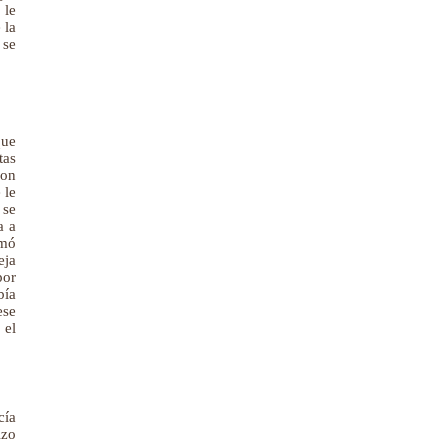
 le
 la
 se
que
tas
con
 le
 se
a a
rmó
eja
por
bía
ese
 el
cía
izo