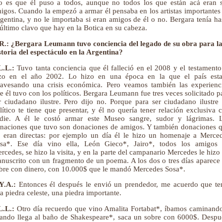
o es que él puso a todos, aunque no todos los que están acá eran 
igos. Cuando la empezó a armar él pensaba en los artistas importantes
gentina, y no le importaba si eran amigos de él o no. Bergara tenía ha
 último clavo que hay en la Botica en su cabeza.
R.: ¿Bergara Leumann tuvo conciencia del legado de su obra para l
storia del espectáculo en la Argentina?
L.L.:
Tuvo tanta conciencia que él falleció en el 2008 y el testamento
zo en el año 2002. Lo hizo en una época en la que el país est
ravesando una crisis económica. Pero veamos también las experienc
e él tuvo con los políticos. Bergara Leumann fue tres veces solicitado p
r ciudadano ilustre. Pero dijo no. Porque para ser ciudadano ilustre
lítico te tiene que presentar, y él no quería tener relación exclusiva 
die. A él le costó armar este Museo sangre, sudor y lágrimas. 
naciones que tuvo son donaciones de amigos. Y también donaciones 
 eran directas: por ejemplo un día él le hizo un homenaje a Merce
sa*. Ese día vino ella, León Gieco*, Jairo*, todos los amigos
rcedes, se hizo la visita, y en la parte del campanario Mercedes le hizo
nuscrito con un fragmento de un poema. A los dos o tres días aparece
bre con dinero, con 10.000$ que le mandó Mercedes Sosa*.
Y.A.:
Entonces él después le envió un prendedor, me acuerdo que te
a piedra celeste, una piedra importante.
L.L.:
Otro día recuerdo que vino Amalita Fortabat*, íbamos caminand
ando llega al baño de Shakespeare*, saca un sobre con 6000$. Despu