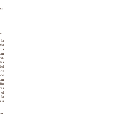
 a
a
es
d…
 la
nía
sus
ban
ca.
las
del
los
por
ban
año
ras
 el
 la
a a
re