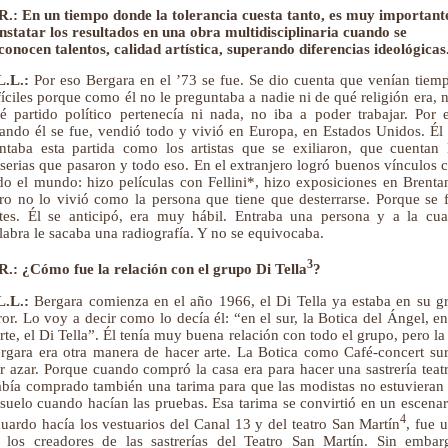
R.: En un tiempo donde la tolerancia cuesta tanto, es muy important
nstatar los resultados en una obra multidisciplinaria cuando se
conocen talentos, calidad artística, superando diferencias ideológicas
L.L.:
Por eso Bergara en el ’73 se fue. Se dio cuenta que venían tiem
fíciles porque como él no le preguntaba a nadie ni de qué religión era, n
é partido político pertenecía ni nada, no iba a poder trabajar. Por 
ando él se fue, vendió todo y vivió en Europa, en Estados Unidos. Él
ntaba esta partida como los artistas que se exiliaron, que cuentan 
serias que pasaron y todo eso. En el extranjero logró buenos vínculos 
do el mundo: hizo películas con Fellini*, hizo exposiciones en Brenta
ro no lo vivió como la persona que tiene que desterrarse. Porque se 
tes. Él se anticipó, era muy hábil. Entraba una persona y a la cua
labra le sacaba una radiografía. Y no se equivocaba.
3
R.: ¿Cómo fue la relación con el grupo Di Tella
?
L.L.:
Bergara comienza en el año 1966, el Di Tella ya estaba en su g
ror. Lo voy a decir como lo decía él: “en el sur, la Botica del Ángel, en
rte, el Di Tella”. Él tenía muy buena relación con todo el grupo, pero la
rgara era otra manera de hacer arte. La Botica como Café-concert su
r azar. Porque cuando compró la casa era para hacer una sastrería teatr
bía comprado también una tarima para que las modistas no estuvieran
 suelo cuando hacían las pruebas. Esa tarima se convirtió en un escenar
4
uardo hacía los vestuarios del Canal 13 y del teatro San Martín
, fue 
 los creadores de las sastrerías del Teatro San Martín. Sin embar