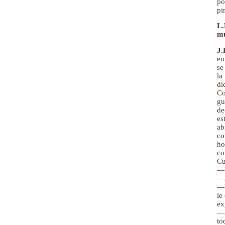
po
pi
L.
m
J.
en
se
la
di
Co
gu
de
es
ab
co
ho
co
Cu
—E
—N
—B
le
ex
—B
to