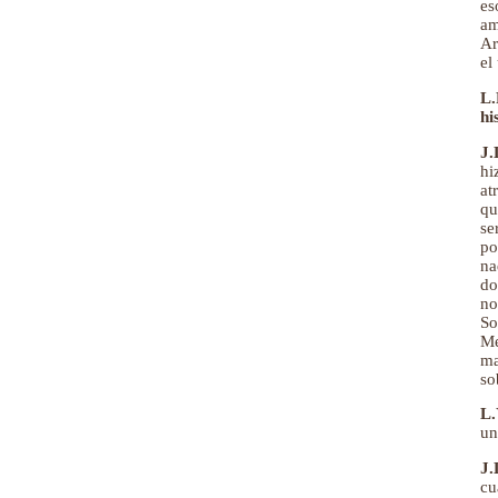
es
am
Ar
el
L.
hi
J.
hi
at
qu
se
po
na
do
no
So
Me
ma
so
L.
un
J.
cu