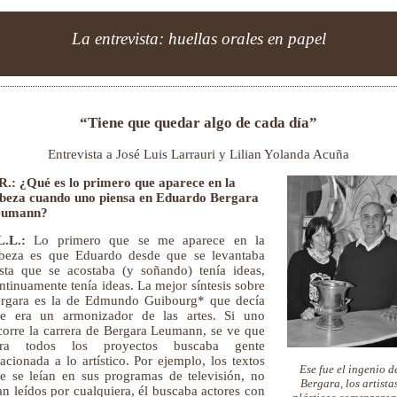
La entrevista: huellas orales en papel
“Tiene que quedar algo de cada día”
Entrevista a José Luis Larrauri y Lilian Yolanda Acuña
R.: ¿Qué es lo primero que aparece en la
beza cuando uno piensa en Eduardo Bergara
eumann?
L.L.:
Lo primero que se me aparece en la
beza es que Eduardo desde que se levantaba
sta que se acostaba (y soñando) tenía ideas,
ntinuamente tenía ideas. La mejor síntesis sobre
rgara es la de Edmundo Guibourg* que decía
e era un armonizador de las artes. Si uno
corre la carrera de Bergara Leumann, se ve que
ara todos los proyectos buscaba gente
lacionada a lo artístico. Por ejemplo, los textos
Ese fue el ingenio d
e se leían en sus programas de televisión, no
Bergara, los artista
an leídos por cualquiera, él buscaba actores con