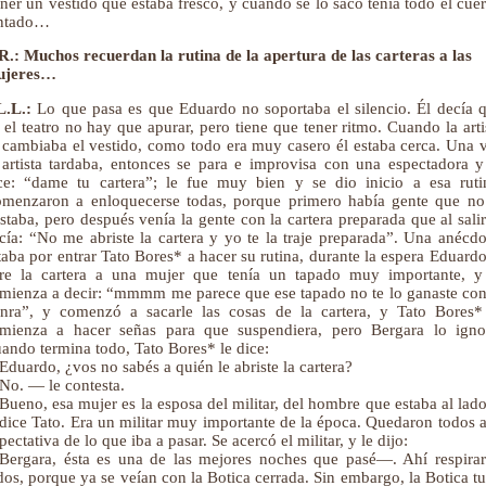
ner un vestido que estaba fresco, y cuando se lo sacó tenía todo el cue
ntado…
R.: Muchos recuerdan la rutina de la apertura de las carteras a las
ujeres…
L.L.:
Lo que pasa es que Eduardo no soportaba el silencio. Él decía 
 el teatro no hay que apurar, pero tiene que tener ritmo. Cuando la arti
 cambiaba el vestido, como todo era muy casero él estaba cerca. Una 
 artista tardaba, entonces se para e improvisa con una espectadora y
ce: “dame tu cartera”; le fue muy bien y se dio inicio a esa ruti
menzaron a enloquecerse todas, porque primero había gente que no
staba, pero después venía la gente con la cartera preparada que al salir
cía: “No me abriste la cartera y yo te la traje preparada”. Una anécdo
taba por entrar Tato Bores* a hacer su rutina, durante la espera Eduardo
re la cartera a una mujer que tenía un tapado muy importante, y
mienza a decir: “mmmm me parece que ese tapado no te lo ganaste con
nra”, y comenzó a sacarle las cosas de la cartera, y Tato Bores*
mienza a hacer señas para que suspendiera, pero Bergara lo igno
ando termina todo, Tato Bores* le dice:
duardo, ¿vos no sabés a quién le abriste la cartera?
o. — le contesta.
ueno, esa mujer es la esposa del militar, del hombre que estaba al la
 dice Tato. Era un militar muy importante de la época. Quedaron todos a
pectativa de lo que iba a pasar. Se acercó el militar, y le dijo:
ergara, ésta es una de las mejores noches que pasé—. Ahí respira
dos, porque ya se veían con la Botica cerrada. Sin embargo, la Botica t