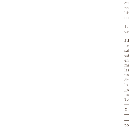
cu
pa
hi
co
L.
cr
J.
lo
sa
es
en
me
la
un
de
lo
gr
mo
Te
— 
Y 
— 
— 
po