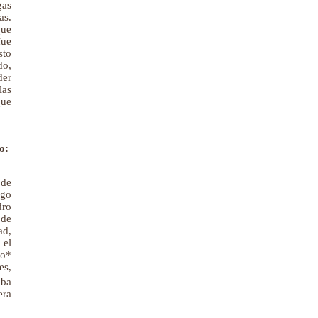
gas
as.
que
fue
sto
do,
der
las
que
o:
 de
ngo
dro
 de
ad,
 el
io*
es,
ba
era