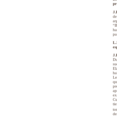
pr
J.
de
ar
“B
ha
pa
L.
es
J.
Du
su
El
ha
Le
qu
pr
ap
ex
Cu
ti
to
de