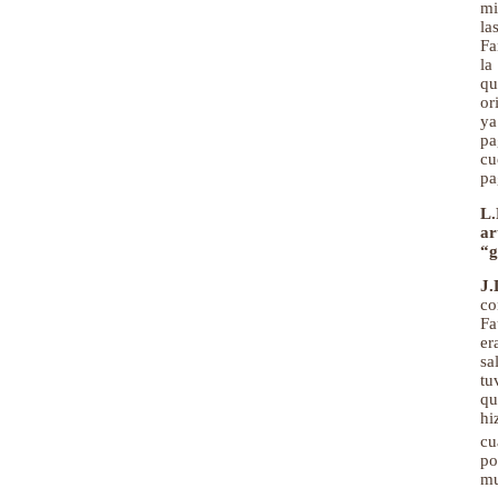
mi
la
Fa
la
qu
or
ya
pa
cu
pa
L.
ar
“g
J.
co
Fa
er
sa
tu
qu
hi
cu
po
mu