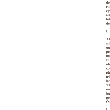
de
co
ej
ar
hi
de
L.
J.
ad
qu
pr
má
Él
ob
co
pi
te
la
’6
re
in
ge
Qu
L.