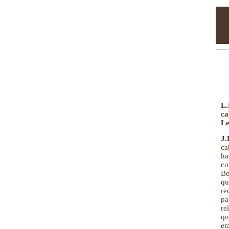
L.
ca
L
J.
ca
ha
co
Be
qu
re
p
re
qu
er