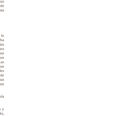
sus
 de
sta
a
 lo
aba
ias
ara
 un
con
Las
que
des
 de
 un
 un
nía
o y
és,