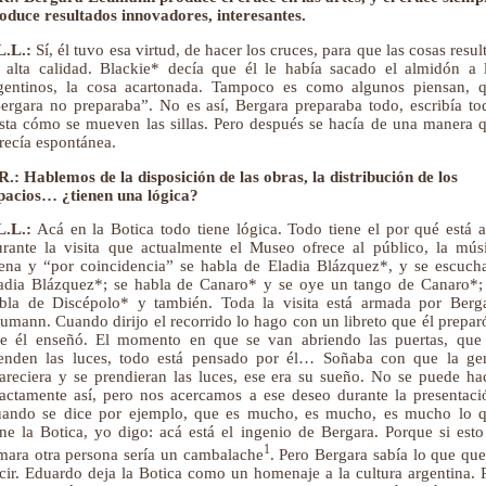
oduce resultados innovadores, interesantes.
L.L.:
Sí, él tuvo esa virtud, de hacer los cruces, para que las cosas resul
 alta calidad. Blackie* decía que él le había sacado el almidón a 
gentinos, la cosa acartonada. Tampoco es como algunos piensan, 
ergara no preparaba”. No es así, Bergara preparaba todo, escribía to
sta cómo se mueven las sillas. Pero después se hacía de una manera 
recía espontánea.
R.: Hablemos de la disposición de las obras, la distribución de los
pacios… ¿tienen una lógica?
L.L.:
Acá en la Botica todo tiene lógica. Todo tiene el por qué está a
rante la visita que actualmente el Museo ofrece al público, la mús
ena y “por coincidencia” se habla de Eladia Blázquez*, y se escuch
adia Blázquez*; se habla de Canaro* y se oye un tango de Canaro*;
bla de Discépolo* y también. Toda la visita está armada por Berg
umann. Cuando dirijo el recorrido lo hago con un libreto que él prepar
e él enseñó. El momento en que se van abriendo las puertas, que
enden las luces, todo está pensado por él… Soñaba con que la ge
areciera y se prendieran las luces, ese era su sueño. No se puede ha
actamente así, pero nos acercamos a ese deseo durante la presentaci
ando se dice por ejemplo, que es mucho, es mucho, es mucho lo 
ene la Botica, yo digo: acá está el ingenio de Bergara. Porque si esto
1
mara otra persona sería un cambalache
. Pero Bergara sabía lo que que
cir. Eduardo deja la Botica como un homenaje a la cultura argentina. 