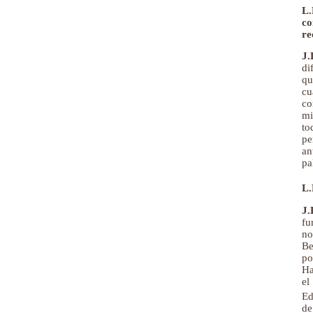
L.
co
re
J.
di
qu
cu
co
mi
to
pe
an
pa
L.
J.
fu
no
Be
po
Ha
el
Ed
de