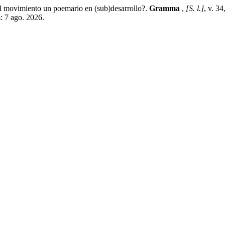
al movimiento un poemario en (sub)desarrollo?.
Gramma
,
[S. l.]
, v. 3
: 7 ago. 2026.