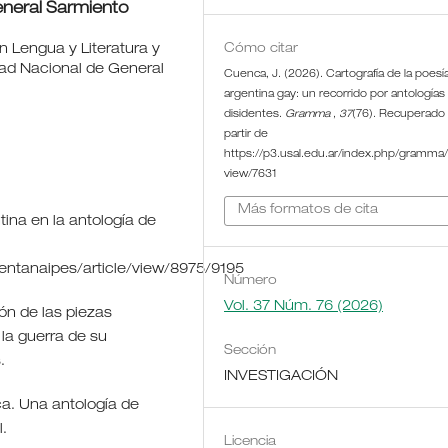
eneral Sarmiento
n Lengua y Literatura y
Cómo citar
dad Nacional de General
Cuenca, J. (2026). Cartografía de la poesí
argentina gay: un recorrido por antologías
disidentes.
Gramma
,
37
(76). Recuperado
partir de
https://p3.usal.edu.ar/index.php/gramma/a
view/7631
Más formatos de cita
tina en la antología de
rentanaipes/article/view/8975/9195
Número
Vol. 37 Núm. 76 (2026)
ión de las piezas
la guerra de su
Sección
.
INVESTIGACIÓN
ica. Una antología de
.
Licencia