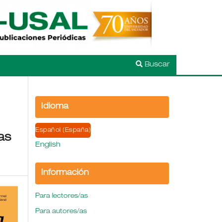
Buscar
Idioma
Español (España)
as
English
Información
Para lectores/as
Para autores/as