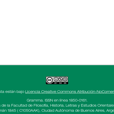
sta están bajo
Licencia Creative Commons Atribución-NoComerci
Gramma. ISSN en línea 1850-0161.
 de la Facultad de Filosofía, Historia, Letras y Estudios Oriental
án 1845 ( C1050AAK), Ciudad Autónoma de Buenos Aires, Arge