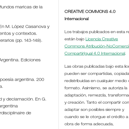
. Mundos maricas de la
CREATIVE COMMONS 4.0
Internacional
co. En M. López Casanova y
Los trabajos publicados en esta r
entos y contextos.
están bajo
Licencia Creative
erarios (pp. 143-148).
Commons Atribución-NoComercia
CompartirIgual 4.0 Internacional
.
n Argentina. Ediciones
Las obras publicadas bajo esta lic
pueden ser compartidas, copiada
 poesía argentina. 200
redistribuidas en cualquier medio 
a.
formato. Asimismo, se autoriza la
adaptación, remezcla, transforma
dad y declamación. En G.
y creación. Tanto el compartir co
argentina
adaptar son posibles siempre y
disciplinaire de
cuando se le otorgue el crédito a 
obra de forma adecuada,