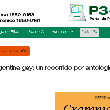
go de Ética
Uso de IA
Acerca de
Portal P3
INVESTIGACIÓN
gentina gay: un recorrido por antologí