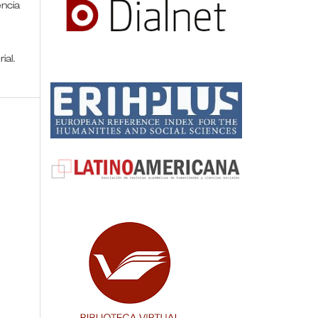
encia
rial.