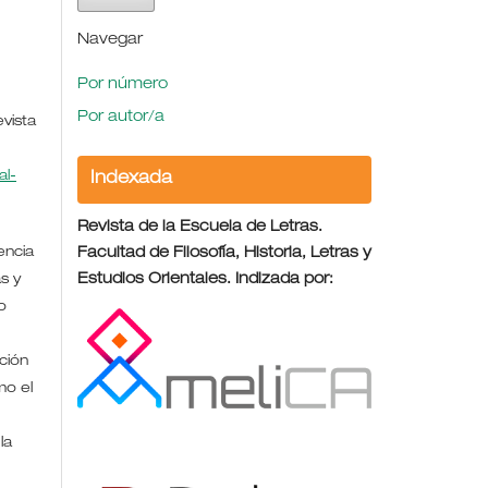
Navegar
Por número
Por autor/a
evista
l-
Indexada
Revista de la Escuela de Letras.
encia
Facultad de Filosofía, Historia, Letras y
s y
Estudios Orientales. Indizada por:
o
ción
mo el
la