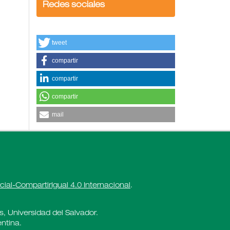
Redes sociales
tweet
compartir
compartir
compartir
mail
al-CompartirIgual 4.0 Internacional
.
es, Universidad del Salvador.
ntina.