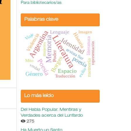
Para bibliotecarios/as
Palabras clave
Argentina
Lenguaje
Imagen
Historia
Viaje
Violencia
Literatura
Memoria
literatura
Identidad
representación
mujeres
revista Sur
Poder
poesía
Borges
Poesía
Mito
memoria
verdad
exilio
Espacio
Género
Traducción
Lo más leído
Del Habla Popular. Mentiras y
Verdades acerca del Lunfardo
275
Ha Muerto un Santo