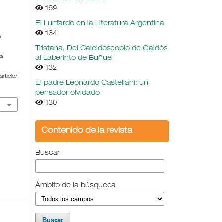
169
El Lunfardo en la Literatura Argentina
134
a
Tristana, Del Caleidoscopio de Galdós
 a
al Laberinto de Buñuel
132
rticle/
El padre Leonardo Castellani: un
pensador olvidado
130
Contenido de la revista
Buscar
Ámbito de la búsqueda