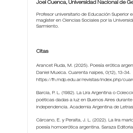
Joel Cuenca,
Universidad Nacional de G
Profesor universitario de Educación Superior e
magíster en Ciencias Sociales por la Universi
Sarmiento.
Citas
Arancet Ruda, M. (2025). Poesía erótica argen
Daniel Muxica. Cuarenta naipes, 0(12), 13-34.
https://fh.mdp.edu.ar/revistas/index.php/cua
Barcia, P. L. (1982). La Lira Argentina o Colecc
poéticas dadas a luz en Buenos Aires durante 
independencia. Academia Argentina de Letras
Cárcano, E. y Peralta, J. L. (2022). La lira mar
poesía homoerótica argentina. Saraza Editorial