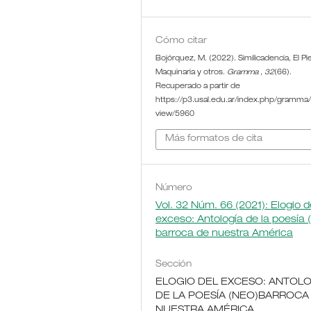
Cómo citar
Bojórquez, M. (2022). Similicadencia, El Pi
Maquinaria y otros.
Gramma
,
32
(66).
Recuperado a partir de
https://p3.usal.edu.ar/index.php/gramma/a
view/5960
Más formatos de cita
Número
Vol. 32 Núm. 66 (2021): Elogio d
exceso: Antología de la poesía 
barroca de nuestra América
Sección
ELOGIO DEL EXCESO: ANTOLO
DE LA POESÍA (NEO)BARROCA
NUESTRA AMÉRICA