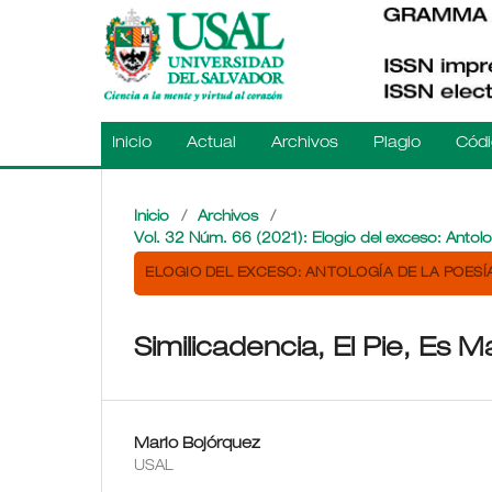
Inicio
Actual
Archivos
Plagio
Códi
Inicio
/
Archivos
/
Vol. 32 Núm. 66 (2021): Elogio del exceso: Antol
ELOGIO DEL EXCESO: ANTOLOGÍA DE LA POES
Similicadencia, El Pie, Es M
Mario Bojórquez
USAL