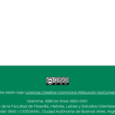
sta están bajo
Licencia Creative Commons Atribución-NoComerci
Gramma. ISSN en línea 1850-0161.
 de la Facultad de Filosofía, Historia, Letras y Estudios Oriental
án 1845 ( C1050AAK), Ciudad Autónoma de Buenos Aires, Arge