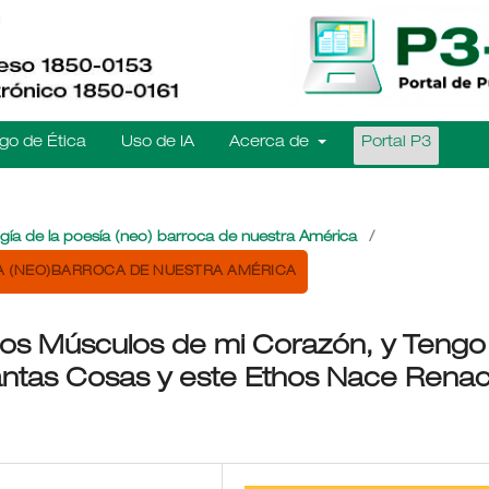
go de Ética
Uso de IA
Acerca de
Portal P3
ogía de la poesía (neo) barroca de nuestra América
/
ÍA (NEO)BARROCA DE NUESTRA AMÉRICA
los Músculos de mi Corazón, y Tengo
 tantas Cosas y este Ethos Nace Rena