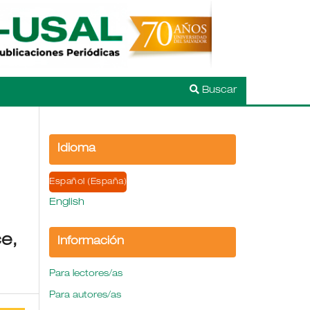
Buscar
Idioma
Español (España)
English
ce,
Información
Para lectores/as
Para autores/as