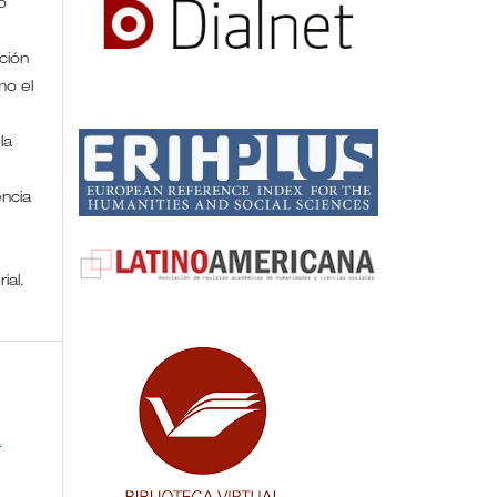
o
ción
mo el
la
encia
rial.
a