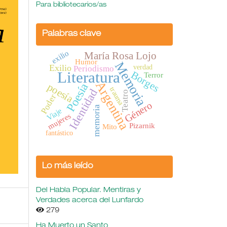
Para bibliotecarios/as
Palabras clave
exilio
María Rosa Lojo
Humor
Memoria
Exilio
verdad
Periodismo
Literatura
Borges
Terror
Argentina
Poesía
poesía
trauma
Identidad
Teatro
Poder
Género
memoria
Viaje
mujeres
Pizarnik
Mito
fantástico
Lo más leído
Del Habla Popular. Mentiras y
Verdades acerca del Lunfardo
279
Ha Muerto un Santo