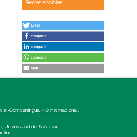
Redes sociales
tweet
compartir
compartir
compartir
mail
al-CompartirIgual 4.0 Internacional
.
es, Universidad del Salvador.
ntina.