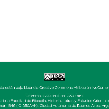
sta están bajo
Licencia Creative Commons Atribución-NoComerci
Gramma. ISSN en línea 1850-0161.
 de la Facultad de Filosofía, Historia, Letras y Estudios Oriental
án 1845 ( C1050AAK), Ciudad Autónoma de Buenos Aires, Arge