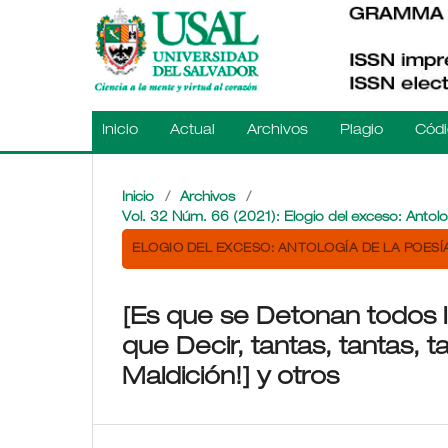
Inicio
Actual
Archivos
Plagio
Códi
Inicio
/
Archivos
/
Vol. 32 Núm. 66 (2021): Elogio del exceso: Antol
ELOGIO DEL EXCESO: ANTOLOGÍA DE LA POES
[Es que se Detonan todos 
que Decir, tantas, tantas,
Maldición!] y otros