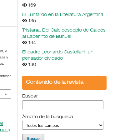
169
El Lunfardo en la Literatura Argentina
135
Tristana, Del Caleidoscopio de Galdós
al Laberinto de Buñuel
134
n, y
El padre Leonardo Castellani: un
sas y
pensador olvidado
os.
130
rticle/
Contenido de la revista
Buscar
Ámbito de la búsqueda
el
(neo)