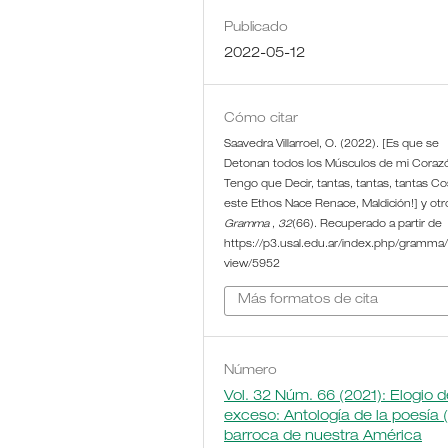
Publicado
2022-05-12
Cómo citar
Saavedra Villarroel, O. (2022). [Es que se
Detonan todos los Músculos de mi Corazó
Tengo que Decir, tantas, tantas, tantas Co
este Ethos Nace Renace, Maldición!] y otr
Gramma
,
32
(66). Recuperado a partir de
https://p3.usal.edu.ar/index.php/gramma/a
view/5952
Más formatos de cita
Número
Vol. 32 Núm. 66 (2021): Elogio d
exceso: Antología de la poesía 
barroca de nuestra América