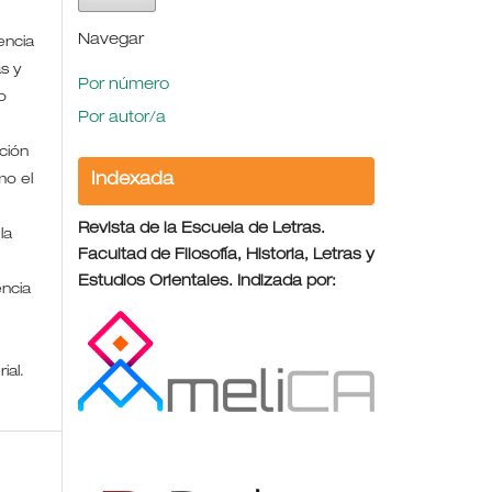
Navegar
encia
s y
Por número
o
Por autor/a
ción
Indexada
mo el
Revista de la Escuela de Letras.
la
Facultad de Filosofía, Historia, Letras y
Estudios Orientales. Indizada por:
encia
rial.