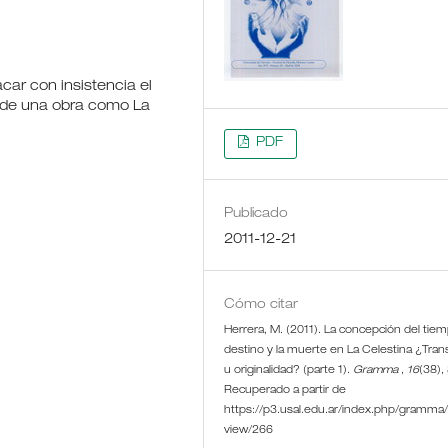
car con insistencia el
l de una obra como La
PDF
Publicado
2011-12-21
Cómo citar
Herrera, M. (2011). La concepción del tiem
destino y la muerte en La Celestina ¿Tran
u originalidad? (parte 1).
Gramma
,
16
(38),
Recuperado a partir de
https://p3.usal.edu.ar/index.php/gramma/a
view/266