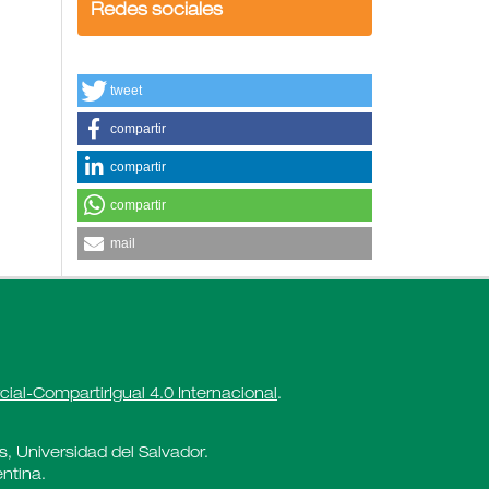
Redes sociales
tweet
compartir
compartir
compartir
mail
al-CompartirIgual 4.0 Internacional
.
es, Universidad del Salvador.
ntina.