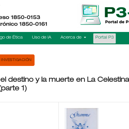
go de Ética
Uso de IA
Acerca de
Portal P3
INVESTIGACIÓN
el destino y la muerte en La Celestin
(parte 1)