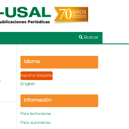
Buscar
Idioma
Español (España)
a
English
Información
Para lectores/as
Para autores/as