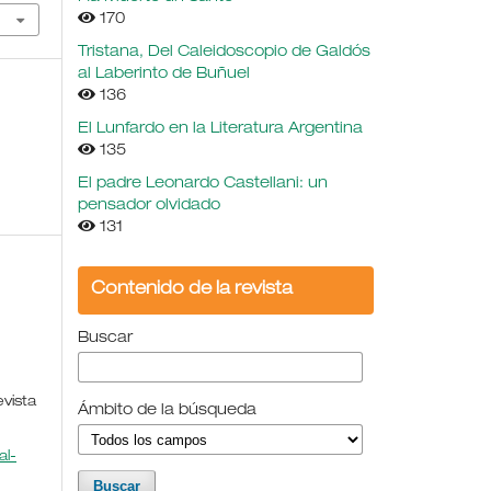
170
Tristana, Del Caleidoscopio de Galdós
al Laberinto de Buñuel
136
El Lunfardo en la Literatura Argentina
135
El padre Leonardo Castellani: un
pensador olvidado
131
Contenido de la revista
Buscar
evista
Ámbito de la búsqueda
l-