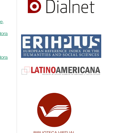
e,
dora
dora