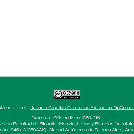
sta están bajo
Licencia Creative Commons Atribución-NoComerci
Gramma. ISSN en línea 1850-0161.
 de la Facultad de Filosofía, Historia, Letras y Estudios Oriental
án 1845 ( C1050AAK), Ciudad Autónoma de Buenos Aires, Arge