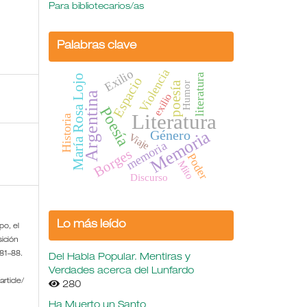
Para bibliotecarios/as
Palabras clave
Violencia
Exilio
literatura
María Rosa Lojo
Espacio
poesía
Humor
Argentina
exilio
Poesía
Literatura
Historia
Memoria
Género
Viaje
memoria
Borges
Poder
Mito
Discurso
Lo más leído
po, el
sición
 81–88.
Del Habla Popular. Mentiras y
Verdades acerca del Lunfardo
rticle/
280
Ha Muerto un Santo