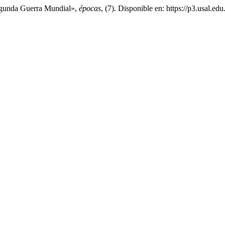
Segunda Guerra Mundial»,
épocas
, (7). Disponible en: https://p3.usal.e