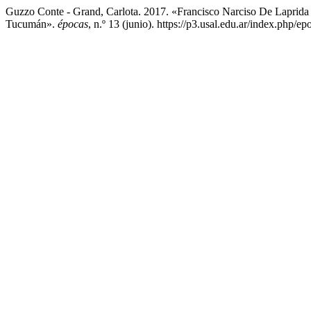
Guzzo Conte - Grand, Carlota. 2017. «Francisco Narciso De Laprida
Tucumán».
épocas
, n.º 13 (junio). https://p3.usal.edu.ar/index.php/ep